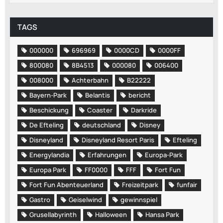
TAGS
000000
696969
0000CD
0000FF
800080
8B4513
000080
006400
008000
Achterbahn
B22222
Bayern-Park
Belantis
bericht
Beschickung
Coaster
Darkride
De Efteling
deutschland
Disney
Disneyland
Disneyland Resort Paris
Efteling
Energylandia
Erfahrungen
Europa-Park
Europa Park
FF0000
FFF
Fort Fun
Fort Fun Abenteuerland
Freizeitpark
funfair
Gastro
Geiselwind
gewinnspiel
Grusellabyrinth
Halloween
Hansa Park