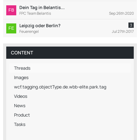
Dein Tag in Belantis...
FPC Team Belantis
Sep 26th 2020
Leipzig oder Berlin?
3
Feuerengel
Jul 27th 2017
CONTENT
Threads
Images
wcf.tagging.objectType.de.wbb-elite.park.tag
Videos
News
Product
Tasks