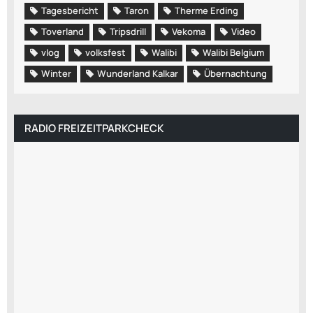
Tagesbericht
Taron
Therme Erding
Toverland
Tripsdrill
Vekoma
Video
vlog
volksfest
Walibi
Walibi Belgium
Winter
Wunderland Kalkar
Übernachtung
RADIO FREIZEITPARKCHECK