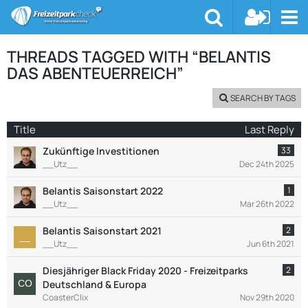
THREADS TAGGED WITH “BELANTIS
DAS ABENTEUERREICH”
SEARCH BY TAGS
Title
Last Reply
Zukünftige Investitionen
33
__Utz__
Dec 24th 2025
Belantis Saisonstart 2022
1
__Utz__
Mar 26th 2022
Belantis Saisonstart 2021
2
__Utz__
Jun 6th 2021
Diesjähriger Black Friday 2020 - Freizeitparks
2
Deutschland & Europa
CoasterClix
Nov 29th 2020