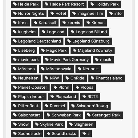
Heide Park
Heide Park Resort
Holiday Park
Horror Nights
Hotel
ImagineerTim
info
Karls
Karussell
kermis
Kirmes
klugheim
Legoland
Legoland Billund
Legoland Deutschland
Legoland Günzburg
Liseberg
Magic Park
Majaland Kownaty
movie park
Movie Park Germany
musik
Märchen
Märchenwald
Neuheit
Neuheiten
NRW
OnRide
Phantasialand
Planet Coaster
Plohn
Plopsa
Plopsa Indoor
Plopsaland
RCT3
Ritter Rost
Rummel
Saisoneröffnung
Saisonstart
Schwaben Park
Serengeti Park
Show
Skyline Park
Slagharen
Soundtrack
Soundtracks
t