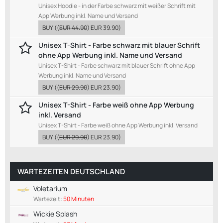
Unisex Hoodie - in der Farbe schwarz mit weißer Schrift mit
App Werbung inkl. Name und Versand
BUY
((
EUR 44.90
)
EUR 39.90
)
Unisex T-Shirt - Farbe schwarz mit blauer Schrift
ohne App Werbung inkl. Name und Versand
Unisex T-Shirt - Farbe schwarz mit blauer Schrift ohne App
Werbung inkl. Name und Versand
BUY
((
EUR 29.90
)
EUR 23.90
)
Unisex T-Shirt - Farbe weiß ohne App Werbung
inkl. Versand
Unisex T-Shirt - Farbe weiß ohne App Werbung inkl. Versand
BUY
((
EUR 29.90
)
EUR 23.90
)
WARTEZEITEN DEUTSCHLAND
Voletarium
Wartezeit:
50 Minuten
Wickie Splash