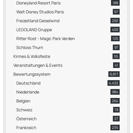
Disneyland Resort Paris
188
Walt Disney Studios Paris
67
Freizeitland Geiselwind
292
LEGOLAND Gruppe
400
Ritter Rost - Magic Park Verden
125
Schloss Thurn
97
Kirmes & Volksfeste
55
Veranstaltungen & Events
41
Bewertungssystem
6,817
Deutschland
4,432
Niederlande
984
Belgien
264
Schweiz
19
Österreich
27
Frankreich
235