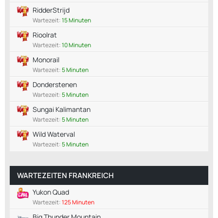
RidderStrijd
Wartezeit:
15 Minuten
Rioolrat
Wartezeit:
10 Minuten
Monorail
Wartezeit:
5 Minuten
Donderstenen
Wartezeit:
5 Minuten
Sungai Kalimantan
Wartezeit:
5 Minuten
Wild Waterval
Wartezeit:
5 Minuten
WARTEZEITEN FRANKREICH
Yukon Quad
Wartezeit:
125 Minuten
Big Thunder Mountain