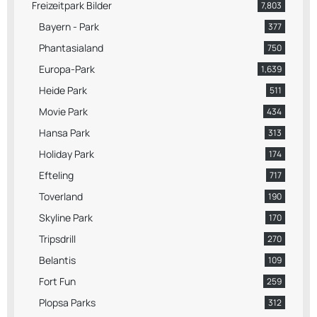
Freizeitpark Bilder
7,803
Bayern - Park
377
Phantasialand
750
Europa-Park
1,639
Heide Park
511
Movie Park
434
Hansa Park
313
Holiday Park
174
Efteling
717
Toverland
190
Skyline Park
170
Tripsdrill
270
Belantis
109
Fort Fun
259
Plopsa Parks
312