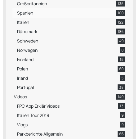
Großbritannien
135
Spanien
100
Italien
122
Dänemark
186
Schweden
49
Norwegen
0
Finnland
15
Polen
60
Irland
5
Portugal
38
Videos
140
FPC App Erklär Videos
13
Italien Tour 2019
9
Vlogs
9
Parkberichte Allgemein
66