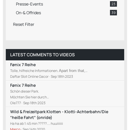
Presse-Events
23
On-& Offrides
39
Reset Filter
LATEST COMMENTS TO VIDEOS
Fønix 7 Reihe
Tolle, hilfreiche Informationen.
…
Apart from that,
Daftar Slot Online Gacor
Sep 18th 2023
Fønix 7 Reihe
Schön dieser Park.
Möchten Sie hier durch…
Ole777
Sep 18th 2023
Wild & Freizeitpark Klotten - Klotti-Achterbahn/Die
“heiße Fahrt” (onride)
Ha ha ab 1:45 min ?????.... huuiiiiiii
Marco
Sep 14th 2020