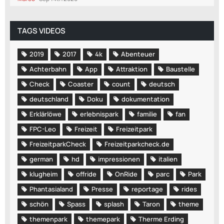
TAGS VIDEOS
2019
2017
4k
Abenteuer
Achterbahn
App
Attraktion
Baustelle
Check
Coaster
count
deutsch
deutschland
Doku
dokumentation
Erklärlöwe
erlebnispark
familie
fan
FPC-Leo
Freizeit
Freizeitpark
FreizeitparkCheck
Freizeitparkcheck.de
german
hd
impressionen
italien
klugheim
offride
OnRide
parc
Park
Phantasialand
Presse
reportage
rides
schön
Spass
splash
Taron
theme
themenpark
themepark
Therme Erding