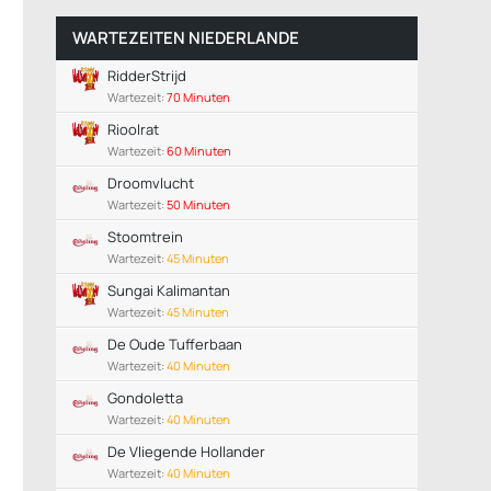
WARTEZEITEN NIEDERLANDE
RidderStrijd
Wartezeit:
70 Minuten
Rioolrat
Wartezeit:
60 Minuten
Droomvlucht
Wartezeit:
50 Minuten
Stoomtrein
Wartezeit:
45 Minuten
Sungai Kalimantan
Wartezeit:
45 Minuten
De Oude Tufferbaan
Wartezeit:
40 Minuten
Gondoletta
Wartezeit:
40 Minuten
De Vliegende Hollander
Wartezeit:
40 Minuten