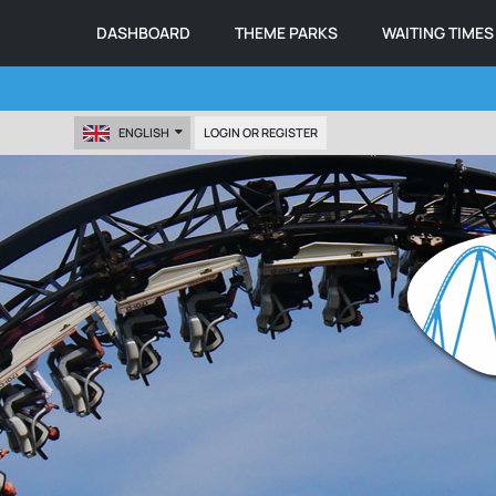
DASHBOARD
THEME PARKS
WAITING TIMES
ENGLISH
LOGIN OR REGISTER