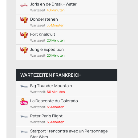
Joris en de Draak - Water
Wartezeit:
40 Minuten
Donderstenen
Wartezeit:
35 Minuten
Fort Knalkruit
Wartezeit:
20 Minuten
Jungle Expedition
Wartezeit:
20 Minuten
WARTEZEITEN FRANKREICH
Big Thunder Mountain
Wartezeit:
60 Minuten
La Descente du Colorado
Wartezeit:
55 Minuten
Peter Pan's Flight
Wartezeit:
55 Minuten
Starport : rencontre avec un Personnage
Star Wars