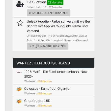
FPC - Patron
12 Monate
Sei ein Patron für 12 Monate
JETZT BESTELLEN
(
EUR 29.99
)
Unisex Hoodie - Farbe schwarz mit weißer
Schrift mit App Werbung inkl. Name und
Versand
Unisex Hoodie - in der Farbe schwarz mit weißer
Schrift mit App Werbung inkl. Name und Versand
BUY
((
EUR 44.90
)
EUR 39.90
)
WARTEZEITEN DEUTSCHLAND
100% Wolf – Die Familienachterbahn -New
2026-
Wartezeit:
45 Minuten
Colossos - Kampf der Giganten
Wartezeit:
45 Minuten
Ghostbusters 5D
Wartezeit:
45 Minuten