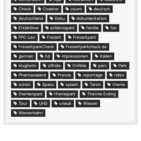
Check
Coaster
count
deutsch
deutschland
Doku
dokumentation
Erklärlöwe
erlebnispark
familie
fan
FPC-Leo
Freizeit
Freizeitpark
FreizeitparkCheck
Freizeitparkcheck.de
german
hd
impressionen
italien
klugheim
offride
OnRide
parc
Park
Phantasialand
Presse
reportage
rides
schön
Spass
splash
Taron
theme
themenpark
themepark
Therme Erding
Tour
UHD
urlaub
Wasser
Wasserbahn