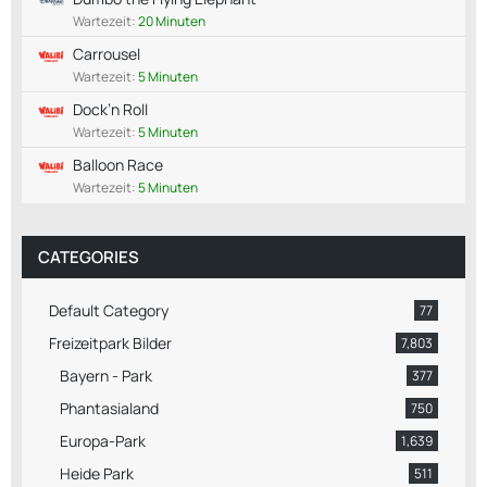
Wartezeit:
20 Minuten
Carrousel
Wartezeit:
5 Minuten
Dock’n Roll
Wartezeit:
5 Minuten
Balloon Race
Wartezeit:
5 Minuten
CATEGORIES
Default Category
77
Freizeitpark Bilder
7,803
Bayern - Park
377
Phantasialand
750
Europa-Park
1,639
Heide Park
511