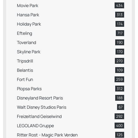
Movie Park
434
Hansa Park
313
Holiday Park
174
Efteling
717
Toverland
190
Skyline Park
170
Tripsdrill
270
Belantis
109
Fort Fun
259
Plopsa Parks
312
Disneyland Resort Paris
188
Walt Disney Studios Paris
67
Freizeitland Geiselwind
292
LEGOLAND Gruppe
400
Ritter Rost - Magic Park Verden
125