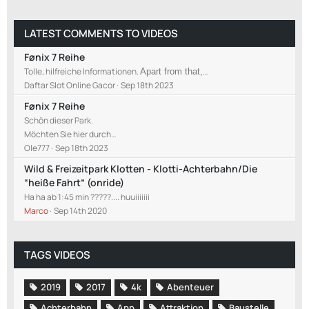
LATEST COMMENTS TO VIDEOS
Fønix 7 Reihe
Tolle, hilfreiche Informationen.
…
Apart from that,
Daftar Slot Online Gacor
Sep 18th 2023
Fønix 7 Reihe
Schön dieser Park.
Möchten Sie hier durch…
Ole777
Sep 18th 2023
Wild & Freizeitpark Klotten - Klotti-Achterbahn/Die
“heiße Fahrt” (onride)
Ha ha ab 1:45 min ?????.... huuiiiiiii
Marco
Sep 14th 2020
TAGS VIDEOS
2019
2017
4k
Abenteuer
Achterbahn
App
Attraktion
Baustelle