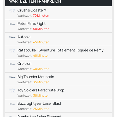
WARTEZEITEN FRANKREICH
Crush's Coaster®
Wartezeit:
70 Minuten
Peter Pan's Flight
Wartezeit:
50 Minuten
Autopia
Wartezeit:
45 Minuten
Ratatouille : L’Aventure Totalement Toquée de Rémy
Wartezeit:
40 Minuten
Orbitron
Wartezeit:
40 Minuten
Big Thunder Mountain
Wartezeit:
35 Minuten
Toy Soldiers Parachute Drop
Wartezeit:
30 Minuten
Buzz Lightyear Laser Blast
Wartezeit:
25 Minuten
Dumbo the Flying Elephant