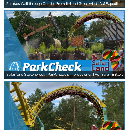
Ramses Walkthrough Onride | Freizeit-Land Geiselwind | Auf Expedition im alten Ägypten!
Safariland Stukenbrock | ParkCheck & Impressionen | Auf Safari mitten in NRW!