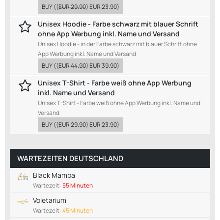
BUY
((
EUR 29.90
)
EUR 23.90
)
Unisex Hoodie - Farbe schwarz mit blauer Schrift
ohne App Werbung inkl. Name und Versand
Unisex Hoodie - in der Farbe schwarz mit blauer Schrift ohne
App Werbung inkl. Name und Versand
BUY
((
EUR 44.90
)
EUR 39.90
)
Unisex T-Shirt - Farbe weiß ohne App Werbung
inkl. Name und Versand
Unisex T-Shirt - Farbe weiß ohne App Werbung inkl. Name und
Versand
BUY
((
EUR 29.90
)
EUR 23.90
)
WARTEZEITEN DEUTSCHLAND
Black Mamba
Wartezeit:
55 Minuten
Voletarium
Wartezeit:
45 Minuten