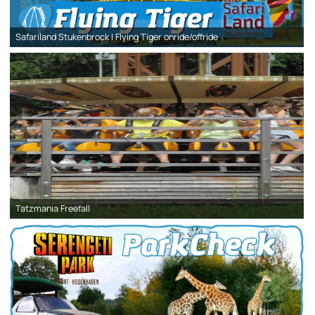
Safariland Stukenbrock | Flying Tiger onride/offride
Tatzmania Freefall