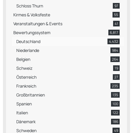
Schloss Thurn
97
Kirmes & Volksfeste
55
Veranstaltungen & Events
41
Bewertungssystem
6,817
Deutschland
4,432
Niederlande
984
Belgien
264
Schweiz
19
Österreich
27
Frankreich
235
Großbritannien
135
Spanien
100
Italien
122
Dänemark
186
Schweden
49