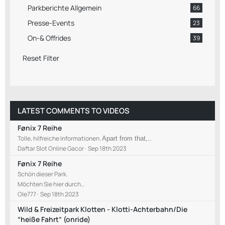
Parkberichte Allgemein
66
Presse-Events
23
On-& Offrides
39
Reset Filter
LATEST COMMENTS TO VIDEOS
Fønix 7 Reihe
Tolle, hilfreiche Informationen.
…
Apart from that,
Daftar Slot Online Gacor
Sep 18th 2023
Fønix 7 Reihe
Schön dieser Park.
Möchten Sie hier durch…
Ole777
Sep 18th 2023
Wild & Freizeitpark Klotten - Klotti-Achterbahn/Die
“heiße Fahrt” (onride)