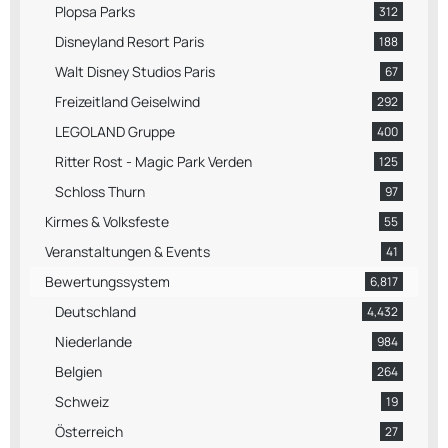
Plopsa Parks
312
Disneyland Resort Paris
188
Walt Disney Studios Paris
67
Freizeitland Geiselwind
292
LEGOLAND Gruppe
400
Ritter Rost - Magic Park Verden
125
Schloss Thurn
97
Kirmes & Volksfeste
55
Veranstaltungen & Events
41
Bewertungssystem
6,817
Deutschland
4,432
Niederlande
984
Belgien
264
Schweiz
19
Österreich
27