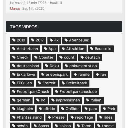
Ha ha ab 1:45 min ?????.... huuiiiiiii
Marco
Sep 14th 2020
TAGS VIDEOS
2019
2017
4k
Abenteuer
Achterbahn
App
Attraktion
Baustelle
Check
Coaster
count
deutsch
deutschland
Doku
dokumentation
Erklärlöwe
erlebnispark
familie
fan
FPC-Leo
Freizeit
Freizeitpark
FreizeitparkCheck
Freizeitparkcheck.de
german
hd
impressionen
italien
klugheim
offride
OnRide
parc
Park
Phantasialand
Presse
reportage
rides
schön
Spass
splash
Taron
theme