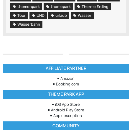
themenpark
themepark
Therme Erding
Tour
UHD
urlaub
Wasser
Wasserbahn
AFFILIATE PARTNER
Amazon
Booking.com
THEME PARK APP
iOS App Store
Android Play Store
App description
COMMUNITY