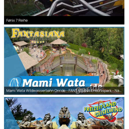
Fønix 7 Reihe
Mami Wata Wildwasserbahn Onride - FANTASIANA Erlebnispark - Nasse Bootsfahrt durch Afrika!