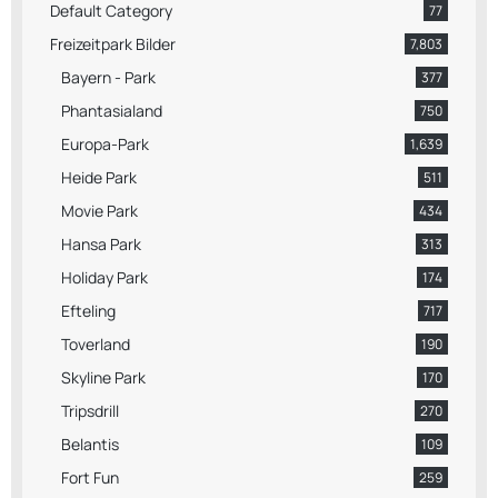
Default Category
77
Freizeitpark Bilder
7,803
Bayern - Park
377
Phantasialand
750
Europa-Park
1,639
Heide Park
511
Movie Park
434
Hansa Park
313
Holiday Park
174
Efteling
717
Toverland
190
Skyline Park
170
Tripsdrill
270
Belantis
109
Fort Fun
259