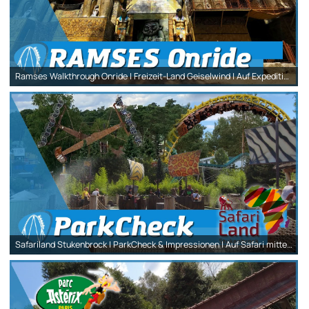
Ramses Walkthrough Onride | Freizeit-Land Geiselwind | Auf Expedition im alten Ägypten!
Safariland Stukenbrock | ParkCheck & Impressionen | Auf Safari mitten in NRW!