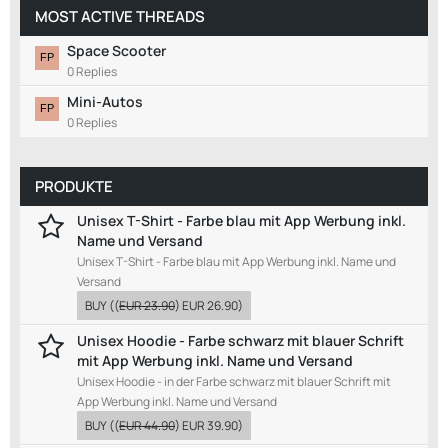
MOST ACTIVE THREADS
Space Scooter
0 Replies
Mini-Autos
0 Replies
PRODUKTE
Unisex T-Shirt - Farbe blau mit App Werbung inkl.
Name und Versand
Unisex T-Shirt - Farbe blau mit App Werbung inkl. Name und
Versand
BUY
((
EUR 23.90
)
EUR 26.90
)
Unisex Hoodie - Farbe schwarz mit blauer Schrift
mit App Werbung inkl. Name und Versand
Unisex Hoodie - in der Farbe schwarz mit blauer Schrift mit
App Werbung inkl. Name und Versand
BUY
((
EUR 44.90
)
EUR 39.90
)