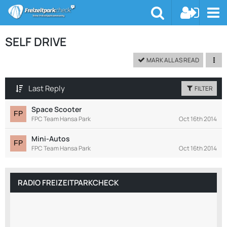
SELF DRIVE
MARK ALL AS READ
Last Reply
FILTER
Space Scooter
FPC Team Hansa Park
Oct 16th 2014
Mini-Autos
FPC Team Hansa Park
Oct 16th 2014
RADIO FREIZEITPARKCHECK