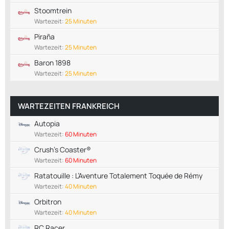
Stoomtrein
Wartezeit:
25 Minuten
Piraña
Wartezeit:
25 Minuten
Baron 1898
Wartezeit:
25 Minuten
WARTEZEITEN FRANKREICH
Autopia
Wartezeit:
60 Minuten
Crush's Coaster®
Wartezeit:
60 Minuten
Ratatouille : L’Aventure Totalement Toquée de Rémy
Wartezeit:
40 Minuten
Orbitron
Wartezeit:
40 Minuten
RC Racer