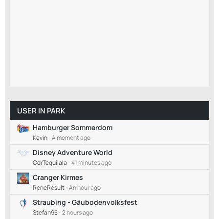
USER IN PARK
Hamburger Sommerdom
Kevin
-
A moment ago
Disney Adventure World
CdrTequilala
-
41 minutes ago
Cranger Kirmes
ReneResult
-
An hour ago
Straubing - Gäubodenvolksfest
Stefan95
-
2 hours ago