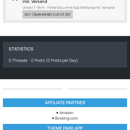
inkl. Versand
Unisex T-Shirt - Farbe blau ohne App Werbung inkl. Versand
BUY
((
EUR 29.90
)
EUR 23.90
)
STATISTICS
0 Threads
0 Posts (0 Posts per Day)
AFFILIATE PARTNER
Amazon
Booking.com
THEME PARK APP