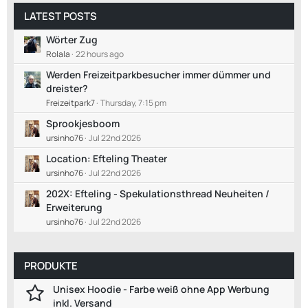
LATEST POSTS
Wörter Zug
Rolala
22 hours ago
Werden Freizeitparkbesucher immer dümmer und
dreister?
Freizeitpark7
Thursday, 7:15 pm
Sprookjesboom
ursinho76
Jul 22nd 2026
Location: Efteling Theater
ursinho76
Jul 22nd 2026
202X: Efteling - Spekulationsthread Neuheiten /
Erweiterung
ursinho76
Jul 22nd 2026
PRODUKTE
Unisex Hoodie - Farbe weiß ohne App Werbung
inkl. Versand