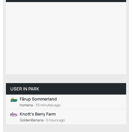
USER IN PARK
Fårup Sommerland
homena
-
35 minutes ago
Knott's Berry Farm
GoldenBanana
-
5 hours ago