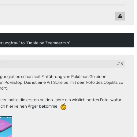
erjungfrau” to “De kleine Zeemeermin”.
#3
1
igur gibt es schon seit Einführung von Pokémon Go einen
 Pokéstop. Das ist eine Art Scheibe, mit dem Foto des Objekts zu
ört.
erzu hatte die ersten beiden Jahre ein wirklich nettes Foto, wofür
lich hier keinen Ärger bekomme