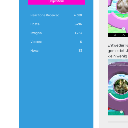
Urgestein
Reactions Received
4,380
Posts
5,496
Images
1,753
Videos
6
Entweder ka
gemeldet. J
News
33
klein wenig