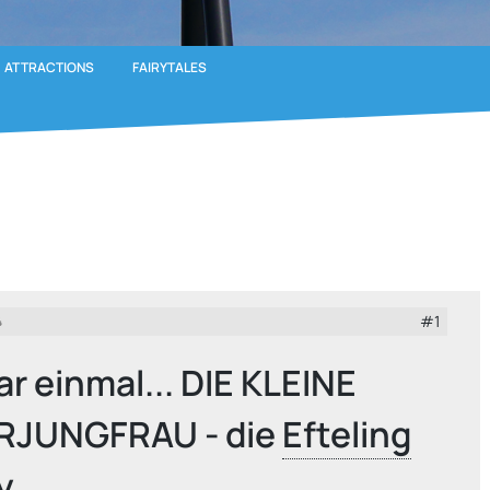
ATTRACTIONS
FAIRYTALES
#1
4
ar einmal... DIE KLEINE
RJUNGFRAU - die
Efteling
y