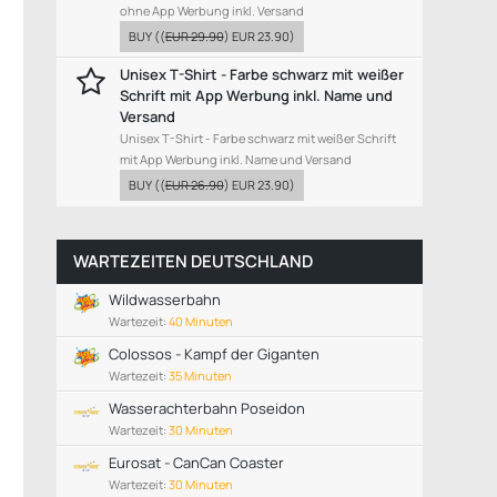
ohne App Werbung inkl. Versand
BUY
((
EUR 29.90
)
EUR 23.90
)
Unisex T-Shirt - Farbe schwarz mit weißer
Schrift mit App Werbung inkl. Name und
Versand
Unisex T-Shirt - Farbe schwarz mit weißer Schrift
mit App Werbung inkl. Name und Versand
BUY
((
EUR 26.90
)
EUR 23.90
)
WARTEZEITEN DEUTSCHLAND
Wildwasserbahn
Wartezeit:
40 Minuten
Colossos - Kampf der Giganten
Wartezeit:
35 Minuten
Wasserachterbahn Poseidon
Wartezeit:
30 Minuten
Eurosat - CanCan Coaster
Wartezeit:
30 Minuten