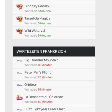
Dino Sky Pedalo
Wartezeit:
5 Minuten
Tarantula Magica
Wartezeit:
5 Minuten
Wild Waterval
Wartezeit:
5 Minuten
WARTEZEITEN FRANKREICH
Big Thunder Mountain
Wartezeit:
85 Minuten
Peter Pan's Flight
Wartezeit:
70 Minuten
Orbitron
Wartezeit:
55 Minuten
La Descente du Colorado
Wartezeit:
50 Minuten
Buzz Lightyear Laser Blast