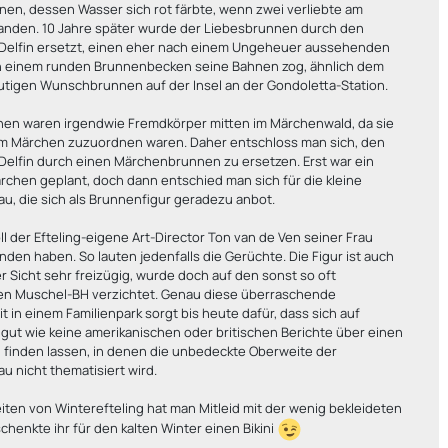
en, dessen Wasser sich rot färbte, wenn zwei verliebte am
anden. 10 Jahre später wurde der Liebesbrunnen durch den
Delfin ersetzt, einen eher nach einem Ungeheuer aussehenden
 in einem runden Brunnenbecken seine Bahnen zog, ähnlich dem
utigen Wunschbrunnen auf der Insel an der Gondoletta-Station.
nen waren irgendwie Fremdkörper mitten im Märchenwald, da sie
m Märchen zuzuordnen waren. Daher entschloss man sich, den
Delfin durch einen Märchenbrunnen zu ersetzen. Erst war ein
chen geplant, doch dann entschied man sich für die kleine
u, die sich als Brunnenfigur geradezu anbot.
oll der Efteling-eigene Art-Director Ton van de Ven seiner Frau
en haben. So lauten jedenfalls die Gerüchte. Die Figur ist auch
r Sicht sehr freizügig, wurde doch auf den sonst so oft
n Muschel-BH verzichtet. Genau diese überraschende
it in einem Familienpark sorgt bis heute dafür, dass sich auf
gut wie keine amerikanischen oder britischen Berichte über einen
 finden lassen, in denen die unbedeckte Oberweite der
u nicht thematisiert wird.
eiten von Winterefteling hat man Mitleid mit der wenig bekleideten
henkte ihr für den kalten Winter einen Bikini