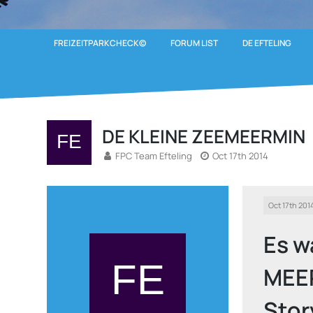
FREIZEITPARKCHECK©
FORUM LIST
DE EFTELING
DE KLEINE ZEEMEERMIN
FPC Team Efteling
Oct 17th 2014
Oct 17th 201
Es w
MEE
Stor