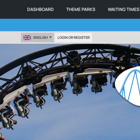
DASHBOARD
THEME PARKS
WAITING TIMES
ENGLISH
LOGIN OR REGISTER