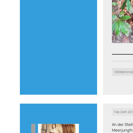
Die kleine 
Edited once,
Feb 24th 201
An der Stel
Meerjungfra