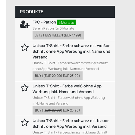
PRODUKTE
FPC - Patron
6 Monate
Sei ein Patron für 6 Monate
JETZT BESTELLEN
(
EUR 17.99
)
Unisex T-Shirt - Farbe schwarz mit weißer
Schrift ohne App Werbung inkl. Name und
Versand
Unisex T-Shirt - Farbe schwarz mit weißer Schrift
ohne App Werbung inkl. Name und Versand
BUY
((
EUR 29.90
)
EUR 23.90
)
Unisex T-Shirt - Farbe weiß ohne App
Werbung inkl. Name und Versand
Unisex T-Shirt - Farbe weiß ohne App Werbung
inkl. Name und Versand
BUY
((
EUR 29.90
)
EUR 23.90
)
Unisex T-Shirt - Farbe schwarz mit blauer
Schrift ohne App Werbung inkl. Versand
Unisex T-Shirt - Farbe schwarz mit blauer Schrift