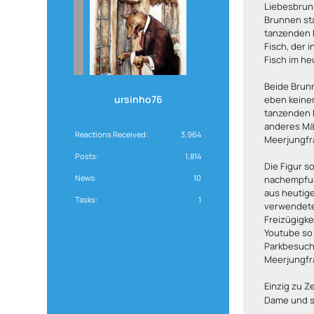
Liebesbrunn
Brunnen st
tanzenden 
Fisch, der
Fisch im he
Beide Brun
ursinho76
eben keine
tanzenden 
anderes Mär
Reactions Received
3,964
Meerjungfra
Posts
1,814
Die Figur s
News
10
nachempfund
aus heutige
Tasks
1
verwendete
Freizügigke
Youtube so 
Parkbesuch
Meerjungfra
Einzig zu Z
Dame und sc