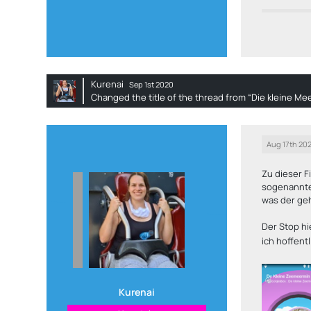
Kurenai
Sep 1st 2020
Changed the title of the thread from “Die kleine Me
Aug 17th 202
Zu dieser F
sogenannten
was der geh
Der Stop hi
ich hoffent
Kurenai