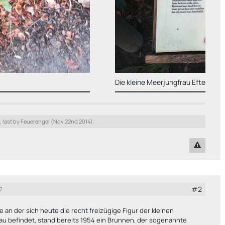
Meerjungfrau Efteling-Story
 last by Feuerengel (
Nov 22nd 2014
).
#2
7
le an der sich heute die recht freizügige Figur der kleinen
u befindet, stand bereits 1954 ein Brunnen, der sogenannte