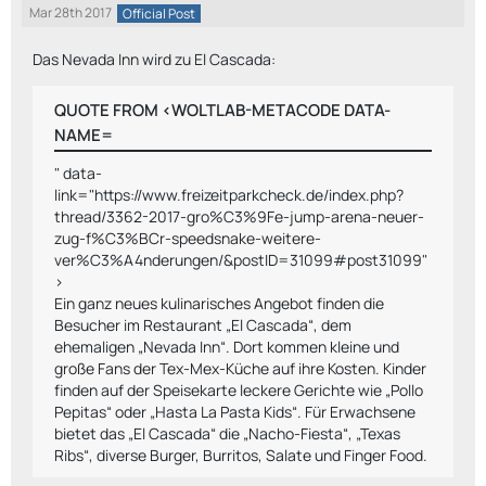
Mar 28th 2017
Official Post
Das Nevada Inn wird zu El Cascada:
QUOTE FROM <WOLTLAB-METACODE DATA-
NAME=
" data-
link="https://www.freizeitparkcheck.de/index.php?
thread/3362-2017-gro%C3%9Fe-jump-arena-neuer-
zug-f%C3%BCr-speedsnake-weitere-
ver%C3%A4nderungen/&postID=31099
#post31099
"
>
Ein ganz neues kulinarisches Angebot finden die
Besucher im Restaurant „El Cascada“, dem
ehemaligen „Nevada Inn“. Dort kommen kleine und
große Fans der Tex-Mex-Küche auf ihre Kosten. Kinder
finden auf der Speisekarte leckere Gerichte wie „Pollo
Pepitas“ oder „Hasta La Pasta Kids“. Für Erwachsene
bietet das „El Cascada“ die „Nacho-Fiesta“, „Texas
Ribs“, diverse Burger, Burritos, Salate und Finger Food.