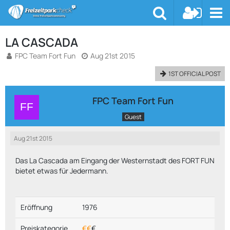
LA CASCADA
FPC Team Fort Fun
Aug 21st 2015
1ST OFFICIAL POST
FPC Team Fort Fun
Guest
Aug 21st 2015
Das La Cascada am Eingang der Westernstadt des FORT FUN
bietet etwas für Jedermann.
Eröffnung
1976
Preiskategorie
€€
€