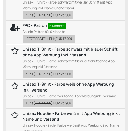
Unisex T-Shirt - Farbe schwarz mit weißer Schrift mit App
Werbung inkl. Name und Versand
BUY
((
EUR 26.90
)
EUR 23.90
)
FPC - Patron
6 Monate
Sei ein Patron für 6 Monate
JETZT BESTELLEN
(
EUR 17.99
)
Unisex T-Shirt - Farbe schwarz mit blauer Schrift
ohne App Werbung inkl. Versand
Unisex T-Shirt - Farbe schwarz mit blauer Schrift ohne App
Werbung inkl. Versand
BUY
((
EUR 29.90
)
EUR 23.90
)
Unisex T-Shirt - Farbe weiß ohne App Werbung
inkl. Versand
Unisex T-Shirt - Farbe weiß ohne App Werbung inkl. Versand
BUY
((
EUR 29.90
)
EUR 23.90
)
Unisex Hoodie - Farbe weiß mit App Werbung inkl.
Name und Versand
Unisex Hoodie - in der Farbe weiß mit App Werbung inkl. Name