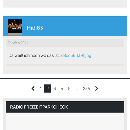
Hidi83
Feb 5th 2021
Da weiß ich noch wo das ist.
d8dc56039f.jpg
1
2
3
4
5
…
234
RADIO FREIZEITPARKCHECK