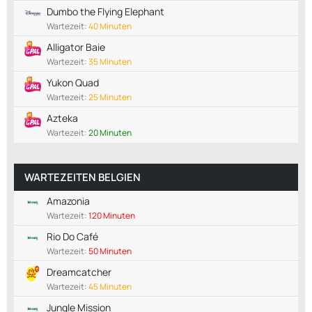
Dumbo the Flying Elephant
Wartezeit:
40 Minuten
Alligator Baie
Wartezeit:
35 Minuten
Yukon Quad
Wartezeit:
25 Minuten
Azteka
Wartezeit:
20 Minuten
WARTEZEITEN BELGIEN
Amazonia
Wartezeit:
120 Minuten
Rio Do Café
Wartezeit:
50 Minuten
Dreamcatcher
Wartezeit:
45 Minuten
Jungle Mission