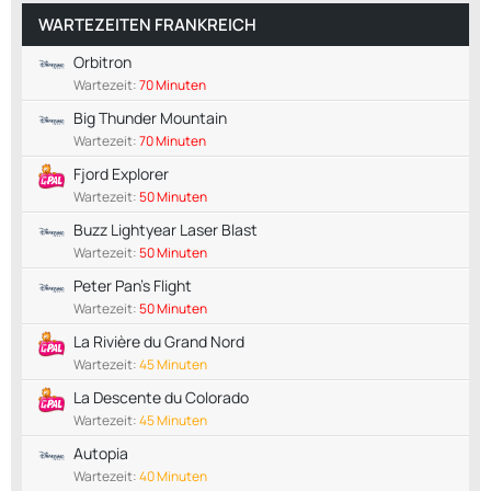
WARTEZEITEN FRANKREICH
Orbitron
Wartezeit:
70 Minuten
Big Thunder Mountain
Wartezeit:
70 Minuten
Fjord Explorer
Wartezeit:
50 Minuten
Buzz Lightyear Laser Blast
Wartezeit:
50 Minuten
Peter Pan's Flight
Wartezeit:
50 Minuten
La Rivière du Grand Nord
Wartezeit:
45 Minuten
La Descente du Colorado
Wartezeit:
45 Minuten
Autopia
Wartezeit:
40 Minuten