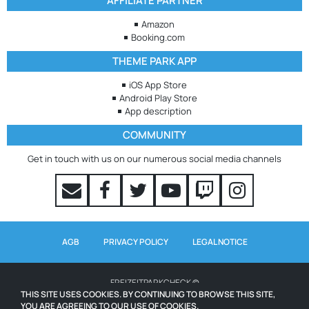
AFFILIATE PARTNER
Amazon
Booking.com
THEME PARK APP
iOS App Store
Android Play Store
App description
COMMUNITY
Get in touch with us on our numerous social media channels
AGB
PRIVACY POLICY
LEGAL NOTICE
FREIZEITPARKCHECK ©
THIS SITE USES COOKIES. BY CONTINUING TO BROWSE THIS SITE,
YOU ARE AGREEING TO OUR USE OF COOKIES.
WAITING TIMES POWERED BY QUEUE-TIMES.COM