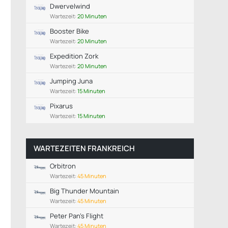
Dwervelwind
Wartezeit:
20 Minuten
Booster Bike
Wartezeit:
20 Minuten
Expedition Zork
Wartezeit:
20 Minuten
Jumping Juna
Wartezeit:
15 Minuten
Matterhornblitz Wartebereich
Pixarus
Wartezeit:
15 Minuten
WARTEZEITEN FRANKREICH
Orbitron
Wartezeit:
45 Minuten
Big Thunder Mountain
Wartezeit:
45 Minuten
Peter Pan's Flight
Wartezeit:
45 Minuten