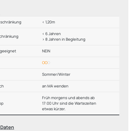
e
schränkung
< 1,20m
< 6 Jahren
schränkung
> 8 Jahren in Begleitung
 geeignet
NEIN
OO
O
Sommer/Winter
ch
an MA wenden
Früh morgens und abends ab
ipp
17:00 Uhr sind die Wartezeiten
etwas kürzer.
 Daten