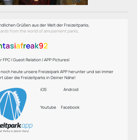
ndlichen Grüßen aus der Welt der Freizeitparks,
gards from the world of amusement parks,
n
t
a
s
i
a
f
r
e
a
k
9
2
 FPC | Guest Relation | APP Pictures|
r noch heute unsere Freizeipark APP herunter und sei immer
rt über die Freizeitparks in Deiner Nähe!
iOS
Android
Youtube
Facebook