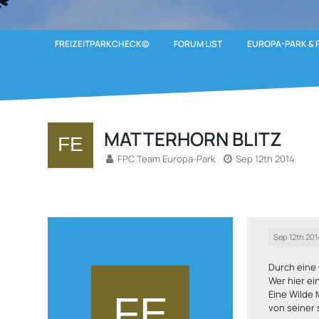
FREIZEITPARKCHECK©
FORUM LIST
EUROPA-PARK & 
MATTERHORN BLITZ
FPC Team Europa-Park
Sep 12th 2014
Sep 12th 201
Durch eine 
Wer hier ei
Eine Wilde 
von seiner 