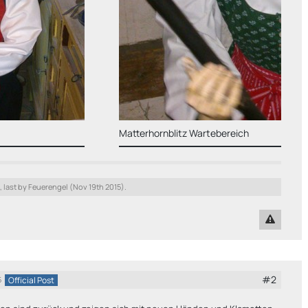
blitz Wartebereich
 last by Feuerengel (
Nov 19th 2015
).
#2
Official Post
5