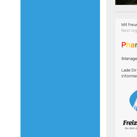
Mit freu
Best re
P
h
a
|Manager
Lade Di
informie