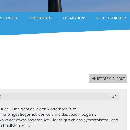
RULANTICA
EUROPA-PARK
ATTRACTIONS
ROLLER COASTER
1ST OFFICIAL POST
#1
4
urige Hütte geht es in den Matterhorn Blitz.
nmal eingestiegen ist, der weiß wie das Jodeln begann.
Maus der etwas anderen Art. Hier zeigt sich das sympathische Land
schnellsten Seite.