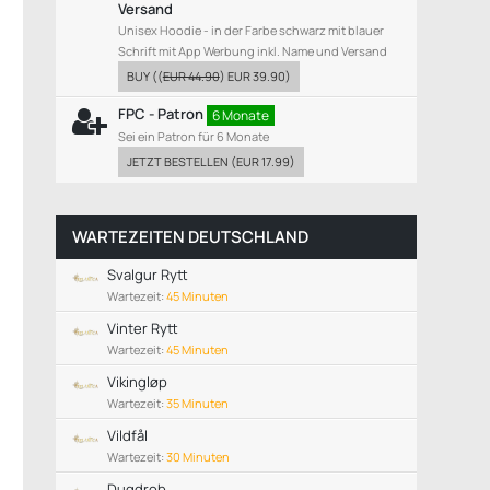
Versand
Unisex Hoodie - in der Farbe schwarz mit blauer
Schrift mit App Werbung inkl. Name und Versand
BUY
((
EUR 44.90
)
EUR 39.90
)
FPC - Patron
6 Monate
Sei ein Patron für 6 Monate
JETZT BESTELLEN
(
EUR 17.99
)
WARTEZEITEN DEUTSCHLAND
Svalgur Rytt
Wartezeit:
45 Minuten
Vinter Rytt
Wartezeit:
45 Minuten
Vikingløp
Wartezeit:
35 Minuten
Vildfål
Wartezeit:
30 Minuten
Dugdrob