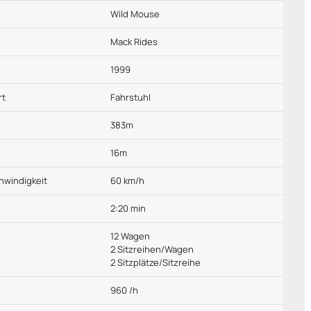
Wild Mouse
r
Mack Rides
g
1999
rt
Fahrstuhl
383m
16m
hwindigkeit
60 km/h
2:20 min
12 Wagen
2 Sitzreihen/Wagen
2 Sitzplätze/Sitzreihe
960 /h