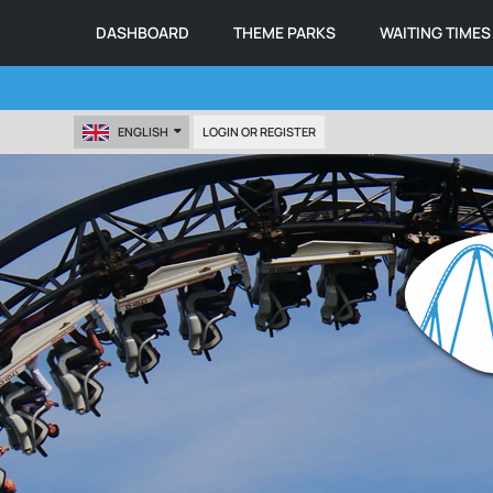
DASHBOARD
THEME PARKS
WAITING TIMES
ENGLISH
LOGIN OR REGISTER