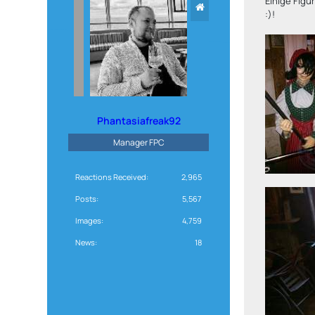
Einige Figu
:)!
Phantasiafreak92
Manager FPC
Reactions Received
2,965
Posts
5,567
Images
4,759
News
18