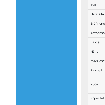
Typ
Herstelle
Eröffnun
Antriebsa
Länge
Höhe
max.Gesc
Fahrzeit
Züge
Kapazität