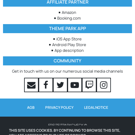
AFFILIATE PARTNER
Amazon
Booking.com
THEME PARK APP
iOS App Store
Android Play Store
App description
COMMUNITY
Get in touch with us on our numerous social media channels
AGB
PRIVACY POLICY
LEGAL NOTICE
FREIZEITPARKCHECK ©
THIS SITE USES COOKIES. BY CONTINUING TO BROWSE THIS SITE,