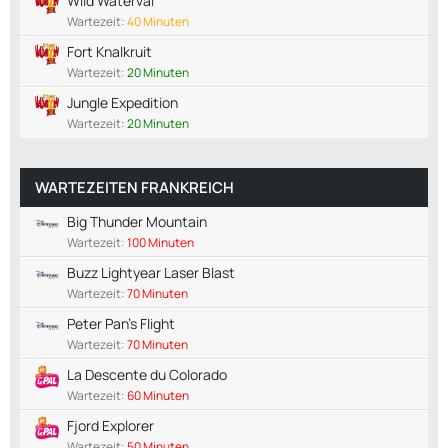
Wild Waterval
Wartezeit:
40 Minuten
Fort Knalkruit
Wartezeit:
20 Minuten
Jungle Expedition
Wartezeit:
20 Minuten
WARTEZEITEN FRANKREICH
Big Thunder Mountain
Wartezeit:
100 Minuten
Buzz Lightyear Laser Blast
Wartezeit:
70 Minuten
Peter Pan's Flight
Wartezeit:
70 Minuten
La Descente du Colorado
Wartezeit:
60 Minuten
Fjord Explorer
Wartezeit:
50 Minuten