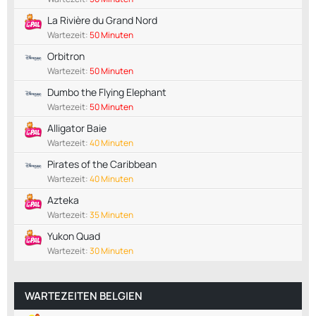
La Rivière du Grand Nord
Wartezeit:
50 Minuten
Orbitron
Wartezeit:
50 Minuten
Dumbo the Flying Elephant
Wartezeit:
50 Minuten
Alligator Baie
Wartezeit:
40 Minuten
Pirates of the Caribbean
Wartezeit:
40 Minuten
Azteka
Wartezeit:
35 Minuten
Yukon Quad
Wartezeit:
30 Minuten
WARTEZEITEN BELGIEN