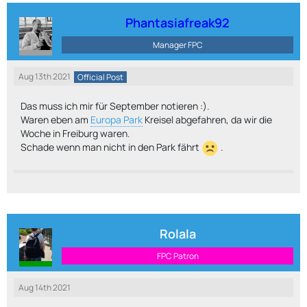
Phantasiafreak92
Manager FPC
Aug 13th 2021
Official Post
Das muss ich mir für September notieren :).
Waren eben am
Europa Park
Kreisel abgefahren, da wir die
Woche in Freiburg waren.
Schade wenn man nicht in den Park fährt
.
Rolala
FPC Patron
Aug 14th 2021