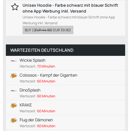
Unisex Hoodie - Farbe schwarz mit blauer Schrift
ohne App Werbung inkl. Versand
Unisex Hoodie - Farbe schwarz mit blauer Schrift ohne App
Werbung inkl. Versand
BUY
((
EUR 44.90
)
EUR 39.90
)
WARTEZEITEN DEUTSCHLAND
Wickie Splash
Wartezeit:
70 Minuten
Colossos - Kampf der Giganten
Wartezeit:
60 Minuten
DinoSplash
Wartezeit:
60 Minuten
KRAKE
Wartezeit:
60 Minuten
Flug der Dämonen
Wartezeit:
60 Minuten