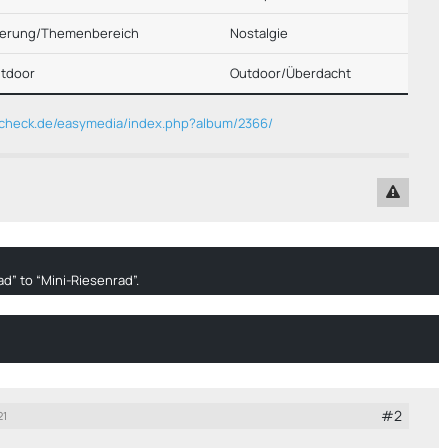
ierung/Themenbereich
Nostalgie
utdoor
Outdoor/Überdacht
rkcheck.de/easymedia/index.php?album/2366/
ad” to “Mini-Riesenrad”.
#2
21