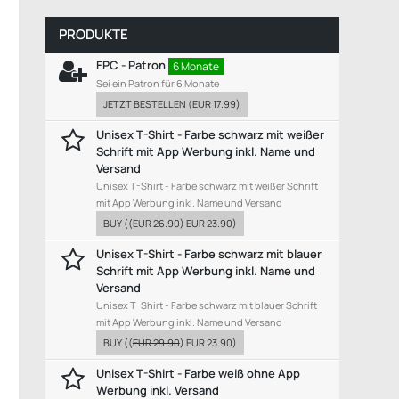
PRODUKTE
FPC - Patron
6 Monate
Sei ein Patron für 6 Monate
JETZT BESTELLEN
(
EUR 17.99
)
Unisex T-Shirt - Farbe schwarz mit weißer
Schrift mit App Werbung inkl. Name und
Versand
Unisex T-Shirt - Farbe schwarz mit weißer Schrift
mit App Werbung inkl. Name und Versand
BUY
((
EUR 26.90
)
EUR 23.90
)
Unisex T-Shirt - Farbe schwarz mit blauer
Schrift mit App Werbung inkl. Name und
Versand
Unisex T-Shirt - Farbe schwarz mit blauer Schrift
mit App Werbung inkl. Name und Versand
BUY
((
EUR 29.90
)
EUR 23.90
)
Unisex T-Shirt - Farbe weiß ohne App
Werbung inkl. Versand