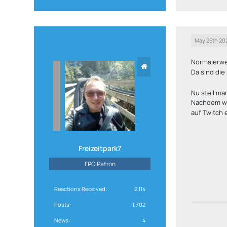
May 25th 20
Normalerwei
Da sind die
Nu stell ma
Nachdem was
auf Twitch e
Freizeitpark7
FPC Patron
Reactions Received
2,114
Posts
1,702
News
4