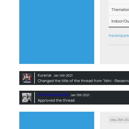
Thematis
Indoor/O
freizeitpa
Kurenai
Jan 14th 2021
Changed the title of the thread from “Mini - Riesenr
Phantasiafreak92
Jan 15th 2021
Approved the thread.
May 25th 20