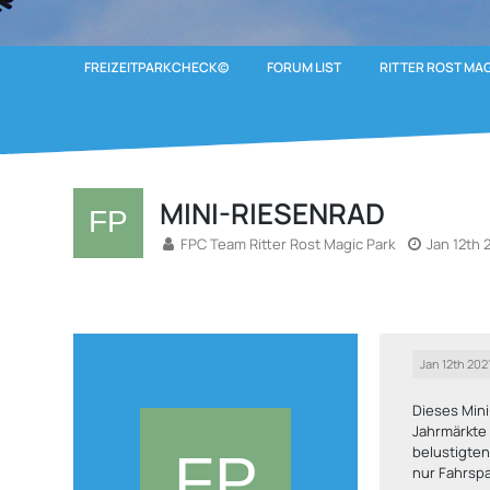
FREIZEITPARKCHECK©
FORUM LIST
RITTER ROST MA
MINI-RIESENRAD
FPC Team Ritter Rost Magic Park
Jan 12th 
Jan 12th 202
Dieses Mini
Jahrmärkte
belustigten
nur Fahrspa