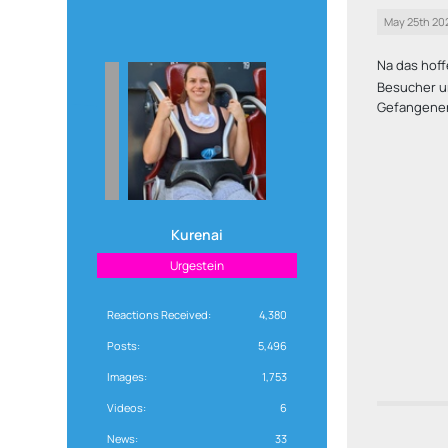
May 25th 20
Na das hof
Besucher u
Gefangenen
Kurenai
Urgestein
Reactions Received
4,380
Posts
5,496
Images
1,753
Videos
6
News
33