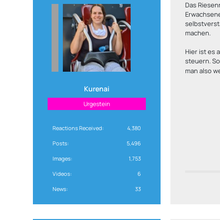
Das Riesenr
Erwachsener
selbstverst
machen.
Hier ist es
steuern. So
man also w
Kurenai
Urgestein
Reactions Received
4,380
Posts
5,496
Images
1,753
Videos
6
News
33