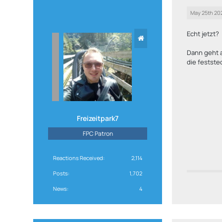
May 25th 20
Echt jetzt?
Dann geht a
die festste
Freizeitpark7
FPC Patron
Reactions Received
2,114
Posts
1,702
News
4