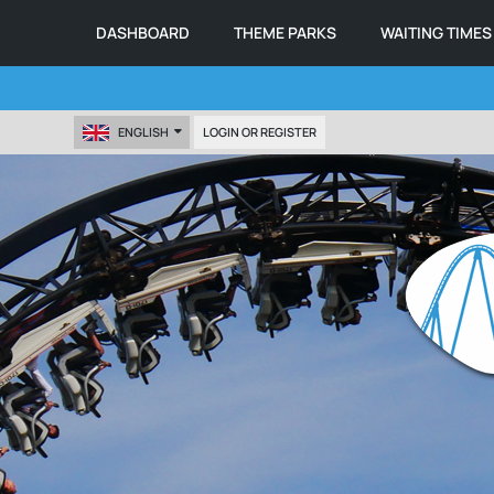
DASHBOARD
THEME PARKS
WAITING TIMES
ENGLISH
LOGIN OR REGISTER