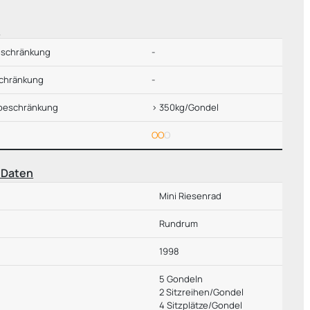
e
schränkung
-
schränkung
-
beschränkung
> 350kg/Gondel
OO
O
 Daten
Mini Riesenrad
r
Rundrum
g
1998
5 Gondeln
2 Sitzreihen/Gondel
4 Sitzplätze/Gondel