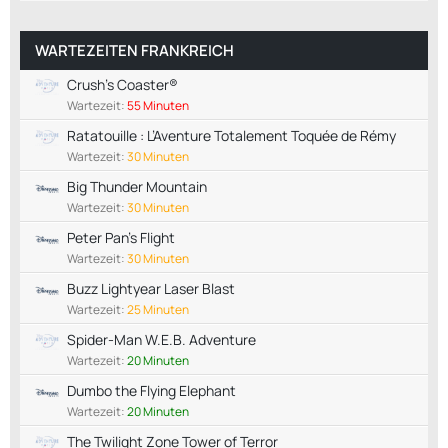
WARTEZEITEN FRANKREICH
Crush's Coaster®
Wartezeit:
55 Minuten
Ratatouille : L’Aventure Totalement Toquée de Rémy
Wartezeit:
30 Minuten
Big Thunder Mountain
Wartezeit:
30 Minuten
Peter Pan's Flight
Wartezeit:
30 Minuten
Buzz Lightyear Laser Blast
Wartezeit:
25 Minuten
Spider-Man W.E.B. Adventure
Wartezeit:
20 Minuten
Dumbo the Flying Elephant
Wartezeit:
20 Minuten
The Twilight Zone Tower of Terror