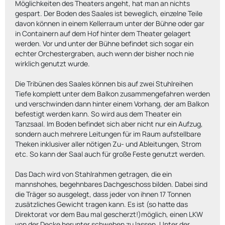
Möglichkeiten des Theaters angeht, hat man an nichts
gespart. Der Boden des Saales ist beweglich, einzelne Teile
davon können in einem Kellerraum unter der Bühne oder gar
in Containern auf dem Hof hinter dem Theater gelagert
werden. Vor und unter der Bühne befindet sich sogar ein
echter Orchestergraben, auch wenn der bisher noch nie
wirklich genutzt wurde.
Die Tribünen des Saales können bis auf zwei Stuhlreihen
Tiefe komplett unter dem Balkon zusammengefahren werden
und verschwinden dann hinter einem Vorhang, der am Balkon
befestigt werden kann. So wird aus dem Theater ein
Tanzsaal. Im Boden befindet sich aber nicht nur ein Aufzug,
sondern auch mehrere Leitungen für im Raum aufstellbare
Theken inklusiver aller nötigen Zu- und Ableitungen, Strom
etc. So kann der Saal auch für große Feste genutzt werden.
Das Dach wird von Stahlrahmen getragen, die ein
mannshohes, begehnbares Dachgeschoss bilden. Dabei sind
die Träger so ausgelegt, dass jeder von ihnen 17 Tonnen
zusätzliches Gewicht tragen kann. Es ist (so hatte das
Direktorat vor dem Bau mal gescherzt!)möglich, einen LKW
von der Decke herunter schweben zu lassen. Unter der