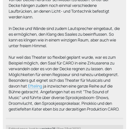
Decke hängen zudem noch einmal verschiedene
Laufbrücken, an denen Licht- und Tontechnik befestigt
werden kann.
In Decke und Wände sind zudem Lautsprecher eingebaut, die
es ermöglichen, den Klang des Saales zu beeinflussen. So
kann es klingen wie in einem winzigen Raum, aber auch wie
unter freiem Himmel.
Nur weil das Theater so flexibel geplant wurde, war es zum
Beispiel möglich, den Saal für CARO in eine Zirkusarena zu
verwandeln oder es von der Decke regnen zu lassen. den
Möglichkeiten für einen Regisseur sind nahezu unbebgrenzt.
Besonders gut eignet sich das Theater für Musicals und
davon hat
Efteling
ja inzwischen eine ganze Reihe auf die
Bühne gebracht. Angefangen hat es mit "The Sound of
Music" und führte über diverse Sprookjesboom-Shows,
Droomvlucht, den Sprookjessprokelaar, Pinokkio und den
gestiefelten Kater eben bis zur derzeitigen Produktion CARO.
Edited once, last by
ursinho76
(
Sep 23rd 2021
).