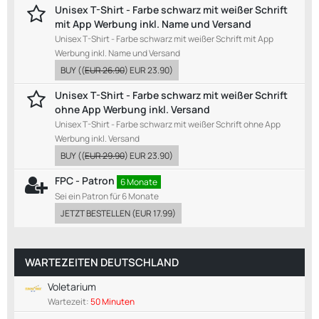
Unisex T-Shirt - Farbe schwarz mit weißer Schrift
mit App Werbung inkl. Name und Versand
Unisex T-Shirt - Farbe schwarz mit weißer Schrift mit App
Werbung inkl. Name und Versand
BUY
((
EUR 26.90
)
EUR 23.90
)
Unisex T-Shirt - Farbe schwarz mit weißer Schrift
ohne App Werbung inkl. Versand
Unisex T-Shirt - Farbe schwarz mit weißer Schrift ohne App
Werbung inkl. Versand
BUY
((
EUR 29.90
)
EUR 23.90
)
FPC - Patron
6 Monate
Sei ein Patron für 6 Monate
JETZT BESTELLEN
(
EUR 17.99
)
WARTEZEITEN DEUTSCHLAND
Voletarium
Wartezeit:
50 Minuten