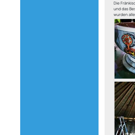
Die Fränki
und das Bes
wurden all