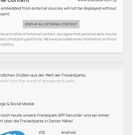
 embedded from external sources will not be displayed without
nsent.
DISPLAY ALL EXTERNAL CONTENT
he activation of external content, you agree that personal data may be
ed to third party platforms. We have provided more information on this in
cy policy.
ndlichen Grüßen aus der Welt der Freizeitparks,
gards from the world of amusement parks,
ege & Social Media|
r noch heute unsere Freizeipark APP herunter und sei immer
rt über die Freizeitparks in Deiner Nähe!
iOS
Android