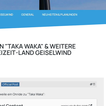
EISELWIND
GENERAL
NEUHEITEN & PLANUNGEN
N "TAKA WAKA" & WEITERE
IZEIT-LAND GEISELWIND
#11
Official Post
2
rweile ein Onride zu "Taka Waka":
nal Content
www.youtube.com