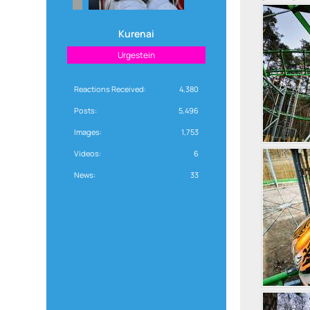
Kurenai
Urgestein
Reactions Received
4,380
Posts
5,496
Images
1,753
Videos
6
News
33