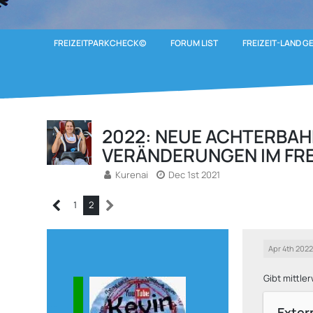
FREIZEITPARKCHECK©
FORUM LIST
FREIZEIT-LAND G
2022: NEUE ACHTERBAH
VERÄNDERUNGEN IM FRE
Kurenai
Dec 1st 2021
1
2
Apr 4th 202
Gibt mittle
Exter