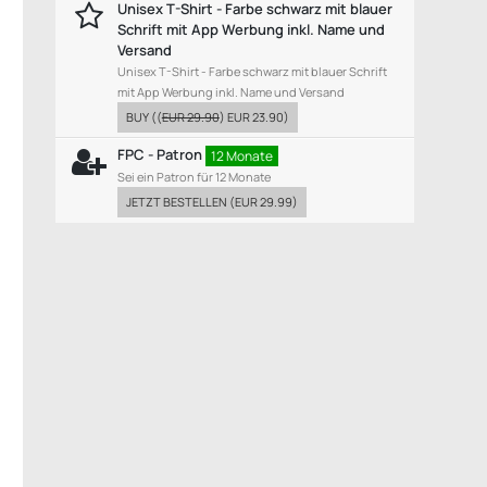
Unisex T-Shirt - Farbe schwarz mit blauer
Schrift mit App Werbung inkl. Name und
Versand
Unisex T-Shirt - Farbe schwarz mit blauer Schrift
mit App Werbung inkl. Name und Versand
BUY
((
EUR 29.90
)
EUR 23.90
)
FPC - Patron
12 Monate
Sei ein Patron für 12 Monate
JETZT BESTELLEN
(
EUR 29.99
)