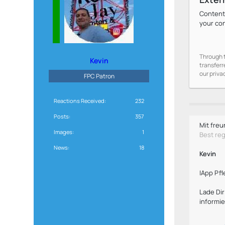
Content
your co
Through t
Kevin
transferr
our priva
FPC Patron
Reactions Received
232
Posts
357
Mit freu
Images
1
Best re
News
18
Kevin
|App Pfl
Lade Di
informie