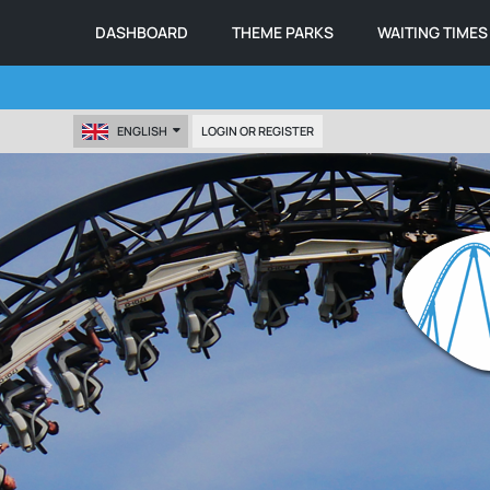
DASHBOARD
THEME PARKS
WAITING TIMES
ENGLISH
LOGIN OR REGISTER