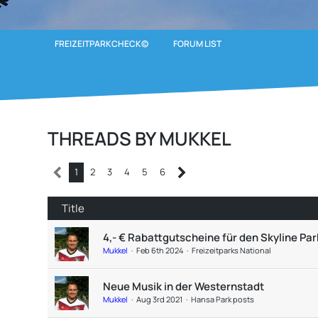
FREIZEITPARKCHECK©
FORUM LIST
THREADS BY MUKKEL
1
2
3
4
5
6
Title
4,- € Rabattgutscheine für den Skyline Par
Mukkel
Feb 6th 2024
Freizeitparks National
Neue Musik in der Westernstadt
Mukkel
Aug 3rd 2021
Hansa Park posts