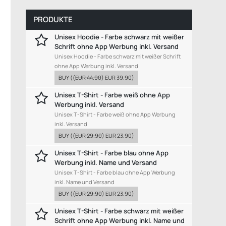
PRODUKTE
Unisex Hoodie - Farbe schwarz mit weißer
Schrift ohne App Werbung inkl. Versand
Unisex Hoodie - Farbe schwarz mit weißer Schrift
ohne App Werbung inkl. Versand
BUY
((
EUR 44.90
)
EUR 39.90
)
Unisex T-Shirt - Farbe weiß ohne App
Werbung inkl. Versand
Unisex T-Shirt - Farbe weiß ohne App Werbung
inkl. Versand
BUY
((
EUR 29.90
)
EUR 23.90
)
Unisex T-Shirt - Farbe blau ohne App
Werbung inkl. Name und Versand
Unisex T-Shirt - Farbe blau ohne App Werbung
inkl. Name und Versand
BUY
((
EUR 29.90
)
EUR 23.90
)
Unisex T-Shirt - Farbe schwarz mit weißer
Schrift ohne App Werbung inkl. Name und