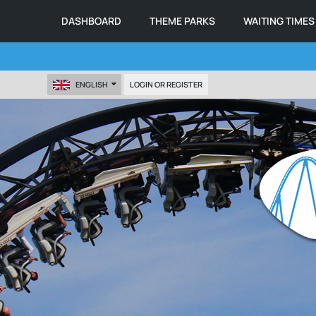
DASHBOARD
THEME PARKS
WAITING TIMES
ENGLISH
LOGIN OR REGISTER