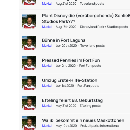
Mukkel
Aug 21st 2020
Toverland posts
Plant Disney die (vorübergehende) Schlie
Studios Park???
Mukkel
Aug 17th 2020
Disneyland Park + Studios posts
Bühne in Port Laguna
Mukkel
Jun 20th 2020
Toverland posts
Pressed Pennies im Fort Fun
Mukkel
Jun 2nd 2020
Fort Fun posts
Umzug Erste-Hilfe-Station
Mukkel
Jun 1st 2020
Fort Fun posts
Efteling feiert 68. Geburtstag
Mukkel
May 31st 2020
Efteling posts
Walibi bekommt ein neues Maskottchen
Mukkel
May 19th 2020
Freizeitparks International