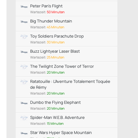
Peter Pan's Flight
Wartezeit:
50 Minuten
Big Thunder Mountain
Wartezeit:
45 Minuten
Toy Soldiers Parachute Drop
Wartezeit:
30 Minuten
Buzz Lightyear Laser Blast
Wartezeit:
25 Minuten
The Twilight Zone Tower of Terror
Wartezeit:
20 Minuten
Ratatouille : L’Aventure Totalement Toquée
de Rémy
Wartezeit:
20 Minuten
Dumbo the Flying Elephant
Wartezeit:
20 Minuten
Spider-Man W.E.B. Adventure
Wartezeit:
15 Minuten
Star Wars Hyper Space Mountain