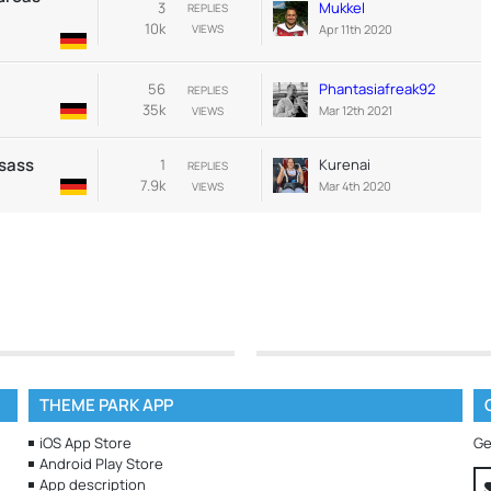
3
Mukkel
REPLIES
10k
Apr 11th 2020
VIEWS
56
Phantasiafreak92
REPLIES
35k
Mar 12th 2021
VIEWS
lsass
1
Kurenai
REPLIES
7.9k
Mar 4th 2020
VIEWS
THEME PARK APP
iOS App Store
Ge
Android Play Store
App description