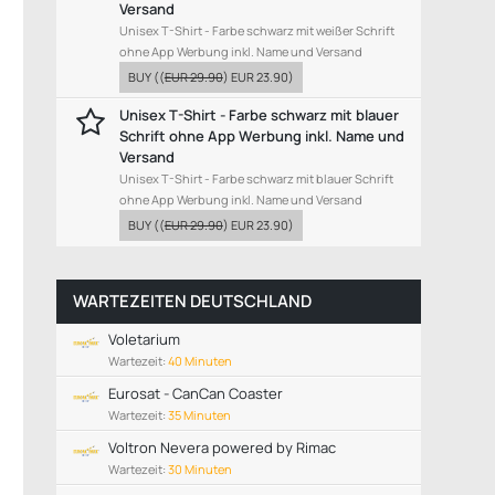
Versand
Unisex T-Shirt - Farbe schwarz mit weißer Schrift
ohne App Werbung inkl. Name und Versand
BUY
((
EUR 29.90
)
EUR 23.90
)
Unisex T-Shirt - Farbe schwarz mit blauer
Schrift ohne App Werbung inkl. Name und
Versand
Unisex T-Shirt - Farbe schwarz mit blauer Schrift
ohne App Werbung inkl. Name und Versand
BUY
((
EUR 29.90
)
EUR 23.90
)
WARTEZEITEN DEUTSCHLAND
Voletarium
Wartezeit:
40 Minuten
Eurosat - CanCan Coaster
Wartezeit:
35 Minuten
Voltron Nevera powered by Rimac
Wartezeit:
30 Minuten