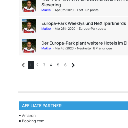
Sievering
Mukkel
Apr 6th 2020
Fort Fun posts
Europa-Park Weeklys und NeXTparknerds
Mukkel
Mar 28th 2020
Europa-Park posts
Der Europa-Park plant weitere Hotels im E
Mukkel
Mar 4th 2020
Neuheiten & Planungen
1
2
3
4
5
6
AFFILIATE PARTNER
Amazon
Booking.com