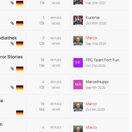
11k
Feb 10th 2021
VIEWS
1
Kurenai
REPLIES
12k
Oct 16th 2020
VIEWS
ediathek
2
Marco
REPLIES
12k
Sep 21st 2020
VIEWS
rror Stories
18
FPC Team Fort Fun
REPLIES
19k
Oct 21st 2020
VIEWS
4
MarcelHuppi
REPLIES
12k
Sep 8th 2020
VIEWS
ie
18
Marco
REPLIES
16k
Oct 5th 2020
VIEWS
en
4
Marco
REPLIES