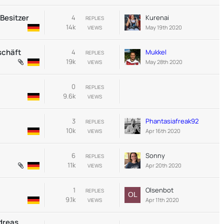
-Besitzer
4
Kurenai
REPLIES
14k
May 19th 2020
VIEWS
schäft
4
Mukkel
REPLIES
19k
May 28th 2020
VIEWS
0
REPLIES
9.6k
VIEWS
3
Phantasiafreak92
REPLIES
10k
Apr 16th 2020
VIEWS
6
Sonny
REPLIES
11k
Apr 20th 2020
VIEWS
1
Olsenbot
REPLIES
9.1k
Apr 11th 2020
VIEWS
ndreas