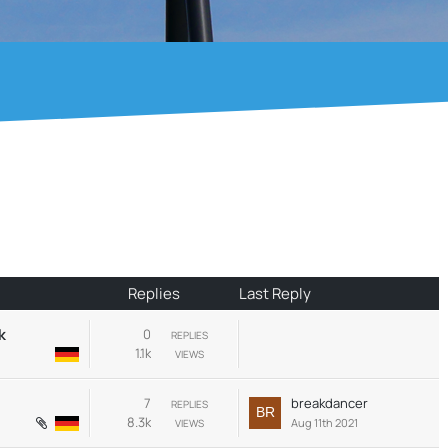
Replies
Last Reply
k
0
REPLIES
1.1k
VIEWS
7
breakdancer
REPLIES
8.3k
Aug 11th 2021
VIEWS