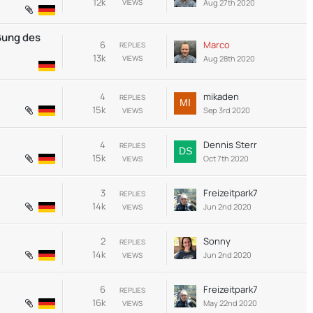
12k
Aug 27th 2020
VIEWS
ßung des
6
Marco
REPLIES
13k
Aug 28th 2020
VIEWS
4
mikaden
REPLIES
15k
Sep 3rd 2020
VIEWS
4
Dennis Sterr
REPLIES
15k
Oct 7th 2020
VIEWS
3
Freizeitpark7
REPLIES
14k
Jun 2nd 2020
VIEWS
2
Sonny
REPLIES
14k
Jun 2nd 2020
VIEWS
6
Freizeitpark7
REPLIES
16k
May 22nd 2020
VIEWS