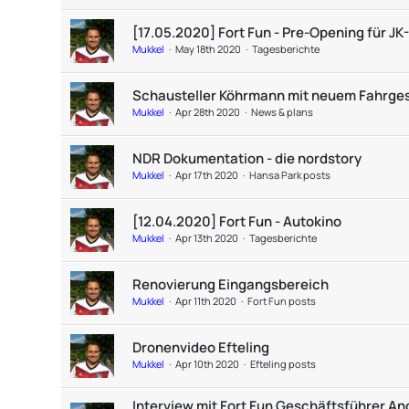
[17.05.2020] Fort Fun - Pre-Opening für JK
Mukkel
May 18th 2020
Tagesberichte
Schausteller Köhrmann mit neuem Fahrge
Mukkel
Apr 28th 2020
News & plans
NDR Dokumentation - die nordstory
Mukkel
Apr 17th 2020
Hansa Park posts
[12.04.2020] Fort Fun - Autokino
Mukkel
Apr 13th 2020
Tagesberichte
Renovierung Eingangsbereich
Mukkel
Apr 11th 2020
Fort Fun posts
Dronenvideo Efteling
Mukkel
Apr 10th 2020
Efteling posts
Interview mit Fort Fun Geschäftsführer A