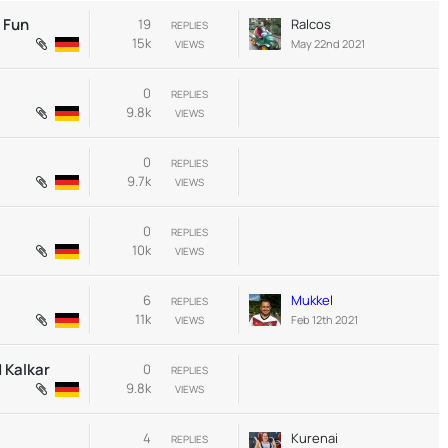
t Fun
19
Ralcos
REPLIES
15k
May 22nd 2021
VIEWS
0
REPLIES
9.8k
VIEWS
0
REPLIES
9.7k
VIEWS
0
REPLIES
10k
VIEWS
6
Mukkel
REPLIES
11k
Feb 12th 2021
VIEWS
 Kalkar
0
REPLIES
9.8k
VIEWS
4
Kurenai
REPLIES