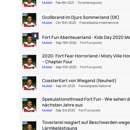
Mukkel
Feb 8th 2021
Toverland posts
Großbrand im Djurs Sommerland (DK)
Mukkel
Oct 16th 2020
Freizeitparks International
Fort Fun Abenteuerland - Kids Day 2020 M
Mukkel
Sep 19th 2020
Fort Fun posts
2020: Fort Fear Horrorland / Misty Ville Ho
– Chapter Four
Mukkel
Sep 10th 2020
Fort Fun posts
CoasterKart von Wiegand (Neuheit)
Mukkel
Sep 4th 2020
Freizeitparks National
Spekulationsthread Fort Fun - Wie sehen d
nächsten Jahre aus
Mukkel
Sep 3rd 2020
Fort Fun posts
Toverland reagiert auf Beschwerden weg
Lärmbelästigung