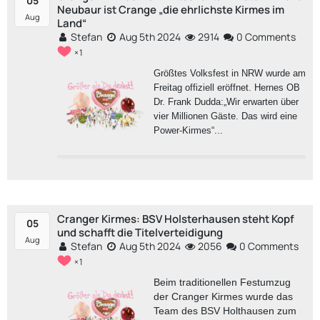
05
Neubaur ist Crange „die ehrlichste Kirmes im
Aug
Land“
Stefan
Aug 5th 2024
2914
0 Comments
1
Größtes Volksfest in NRW wurde am
Freitag offiziell eröffnet. Hernes OB
Dr. Frank Dudda:
„Wir erwarten über
vier Millionen Gäste. Das wird eine
Power-Kirmes
“...
Cranger Kirmes: BSV Holsterhausen steht Kopf
05
und schafft die Titelverteidigung
Aug
Stefan
Aug 5th 2024
2056
0 Comments
1
Beim traditionellen Festumzug
der Cranger Kirmes wurde das
Team des BSV Holthausen zum