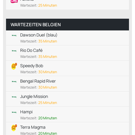
Wartezeit:
25 Minuten
WARTEZEITEN BELGIEN
Dawson Duel (blau)
Wartezeit:
35 Minuten
Rio Do Café
Wartezeit:
35 Minuten
Speedy Bob
Wartezeit:
30 Minuten
Bengal Rapid River
Wartezeit:
30 Minuten
Jungle Mission
Wartezeit:
25 Minuten
Hampi
Wartezeit:
20 Minuten
Terra Magma
Wartezeit:
20 Minuten