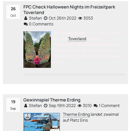
FPC Check Halloween Nights im Freizeitpark
26
Toverland
Oct
Stefan
Oct 26th 2022
3053
0 Comments
Am Samstag den 15.10.2022 haben
wir das
Toverland
besucht.
Wir wollten vor allem das Halloween
Event erleben, daher bezieht sich
mein Bericht auch auf das Halloween
Event.
Gewinnspiel Therme Erding
19
Stefan
Sep 19th 2022
3010
1 Comment
Sep
Therme Erding
landet zweimal
auf Platz Eins