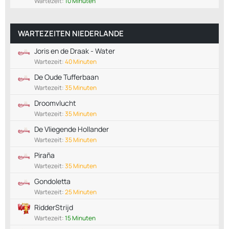
Wartezeit:
10 Minuten
WARTEZEITEN NIEDERLANDE
Joris en de Draak - Water
Wartezeit:
40 Minuten
De Oude Tufferbaan
Wartezeit:
35 Minuten
Droomvlucht
Wartezeit:
35 Minuten
De Vliegende Hollander
Wartezeit:
35 Minuten
Piraña
Wartezeit:
35 Minuten
Gondoletta
Wartezeit:
25 Minuten
RidderStrijd
Wartezeit:
15 Minuten