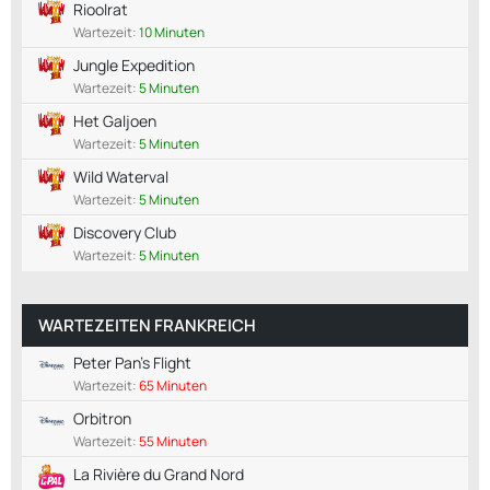
Rioolrat
Wartezeit:
10 Minuten
Jungle Expedition
Wartezeit:
5 Minuten
Het Galjoen
Wartezeit:
5 Minuten
Wild Waterval
Wartezeit:
5 Minuten
Discovery Club
Wartezeit:
5 Minuten
WARTEZEITEN FRANKREICH
Peter Pan's Flight
Wartezeit:
65 Minuten
Orbitron
Wartezeit:
55 Minuten
La Rivière du Grand Nord