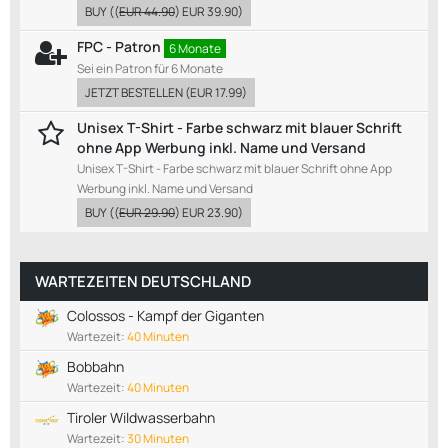
BUY
((
EUR 44.90
)
EUR 39.90
)
FPC - Patron
6 Monate
Sei ein Patron für 6 Monate
JETZT BESTELLEN
(
EUR 17.99
)
Unisex T-Shirt - Farbe schwarz mit blauer Schrift
ohne App Werbung inkl. Name und Versand
Unisex T-Shirt - Farbe schwarz mit blauer Schrift ohne App
Werbung inkl. Name und Versand
BUY
((
EUR 29.90
)
EUR 23.90
)
WARTEZEITEN DEUTSCHLAND
Colossos - Kampf der Giganten
Wartezeit:
40 Minuten
Bobbahn
Wartezeit:
40 Minuten
Tiroler Wildwasserbahn
Wartezeit:
30 Minuten