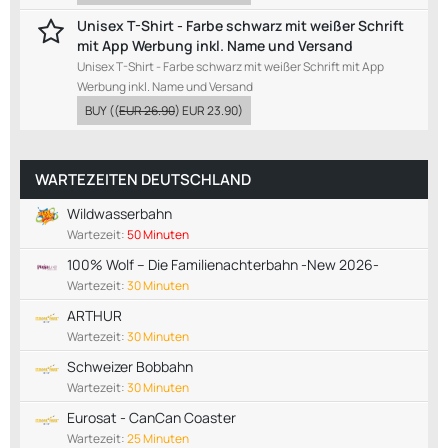
Unisex T-Shirt - Farbe schwarz mit weißer Schrift
mit App Werbung inkl. Name und Versand
Unisex T-Shirt - Farbe schwarz mit weißer Schrift mit App
Werbung inkl. Name und Versand
BUY
((
EUR 26.90
)
EUR 23.90
)
WARTEZEITEN DEUTSCHLAND
Wildwasserbahn
Wartezeit:
50 Minuten
100% Wolf – Die Familienachterbahn -New 2026-
Wartezeit:
30 Minuten
ARTHUR
Wartezeit:
30 Minuten
Schweizer Bobbahn
Wartezeit:
30 Minuten
Eurosat - CanCan Coaster
Wartezeit:
25 Minuten