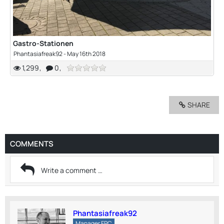
Gastro-Stationen
Phantasiafreak92
-
May 16th 2018
1,299
0
SHARE
COMMENTS
Phantasiafreak92
Manager FPC