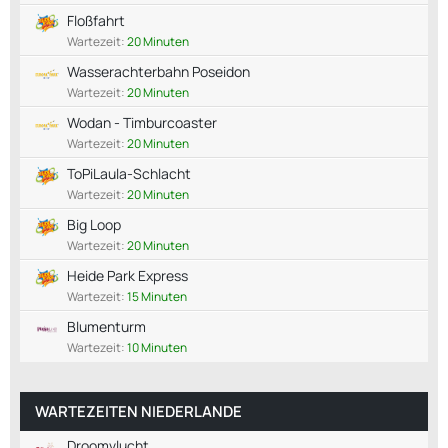
Floßfahrt
Wartezeit:
20 Minuten
Wasserachterbahn Poseidon
Wartezeit:
20 Minuten
Wodan - Timburcoaster
Wartezeit:
20 Minuten
ToPiLaula-Schlacht
Wartezeit:
20 Minuten
Big Loop
Wartezeit:
20 Minuten
Heide Park Express
Wartezeit:
15 Minuten
Blumenturm
Wartezeit:
10 Minuten
WARTEZEITEN NIEDERLANDE
Droomvlucht