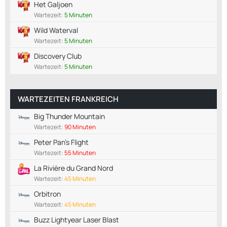
Het Galjoen
Wartezeit:
5 Minuten
Wild Waterval
Wartezeit:
5 Minuten
Discovery Club
Wartezeit:
5 Minuten
WARTEZEITEN FRANKREICH
Big Thunder Mountain
Wartezeit:
90 Minuten
Peter Pan's Flight
Wartezeit:
55 Minuten
La Rivière du Grand Nord
Wartezeit:
45 Minuten
Orbitron
Wartezeit:
45 Minuten
Buzz Lightyear Laser Blast