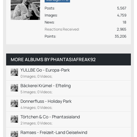
Posts
5,567
Images
4,759
News
18
Reactions Received
2,965
Points
35,206
MORE ALBUMS BY PHANTASIAFREAK92
YULLBE Go - Europa-Park
0 Images; 0 Videos;
Bäckerei Krümel - Efteling
5 Images; 0 Videos;
Donnerfluss - Holiday Park
4 Images; 0 Videos;
Törtchen & Co - Phantasialand
2 Images; 0 Videos;
Ramses - Freizeit-Land Geiselwind