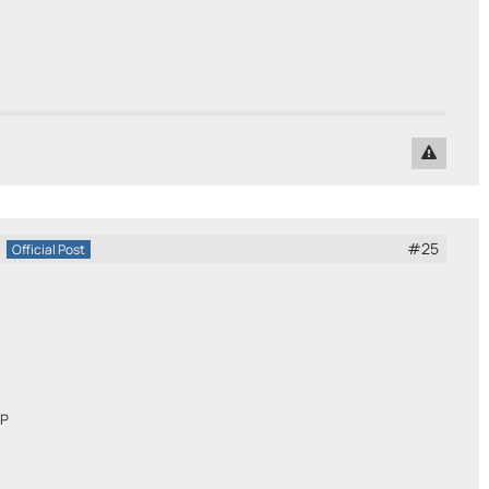
#25
Official Post
1
oP