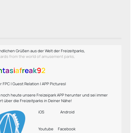
ndlichen Grüßen aus der Welt der Freizeitparks,
gards from the world of amusement parks,
n
t
a
s
i
a
f
r
e
a
k
9
2
 FPC | Guest Relation | APP Pictures|
r noch heute unsere Freizeipark APP herunter und sei immer
rt über die Freizeitparks in Deiner Nähe!
iOS
Android
Youtube
Facebook