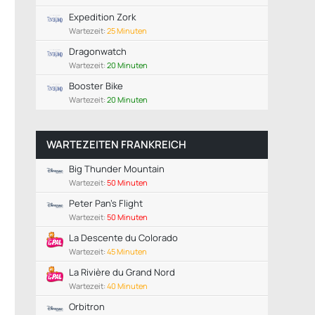
Expedition Zork
Wartezeit:
25 Minuten
Dragonwatch
Wartezeit:
20 Minuten
Booster Bike
Wartezeit:
20 Minuten
WARTEZEITEN FRANKREICH
Big Thunder Mountain
Wartezeit:
50 Minuten
Peter Pan's Flight
Wartezeit:
50 Minuten
La Descente du Colorado
Wartezeit:
45 Minuten
La Rivière du Grand Nord
Wartezeit:
40 Minuten
Orbitron