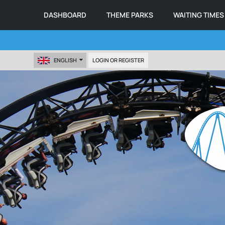
DASHBOARD
THEME PARKS
WAITING TIMES
ENGLISH
LOGIN OR REGISTER