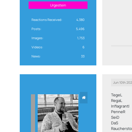
Urgestein
Reactions Received
4,380
Posts
5,496
Images
1,753
Videos
6
News
33
Jun 10th 20
TegeL
RegaL
InflagrantI
PenneR
SeiD
DaS
Raucherst