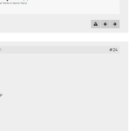
#24
1
oP