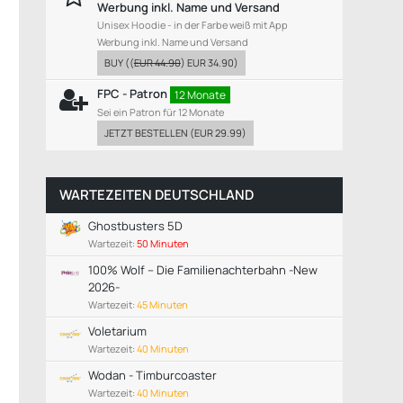
Werbung inkl. Name und Versand
Unisex Hoodie - in der Farbe weiß mit App
Werbung inkl. Name und Versand
BUY
((
EUR 44.90
)
EUR 34.90
)
FPC - Patron
12 Monate
Sei ein Patron für 12 Monate
JETZT BESTELLEN
(
EUR 29.99
)
WARTEZEITEN DEUTSCHLAND
Ghostbusters 5D
Wartezeit:
50 Minuten
100% Wolf – Die Familienachterbahn -New
2026-
Wartezeit:
45 Minuten
Voletarium
Wartezeit:
40 Minuten
Wodan - Timburcoaster
Wartezeit:
40 Minuten