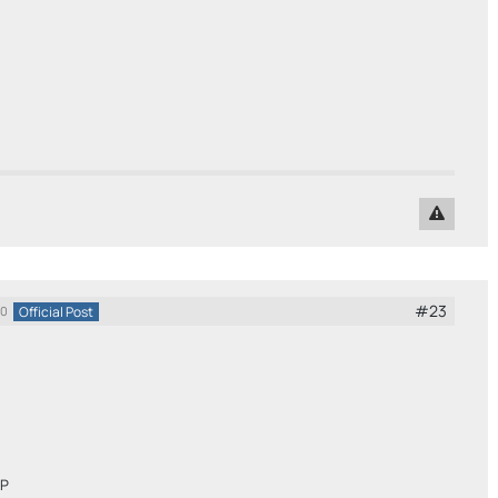
#23
Official Post
20
oP