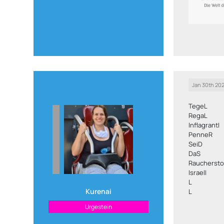
Jan 30th 202
TegeL
RegaL
InflagrantI
PenneR
SeiD
DaS
Raucherst
IsraelI
L
Kurenai
L
Urgestein