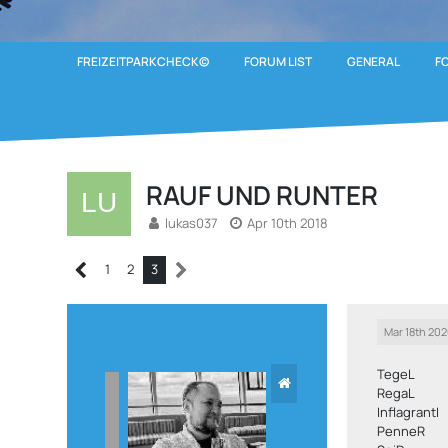
FREIZEITPARKCHECK©
FORUM LIST
GENERAL
F
RAUF UND RUNTER
lukas037
Apr 10th 2018
1
2
3
Mar 18th 20
TegeL
RegaL
InflagrantI
PenneR