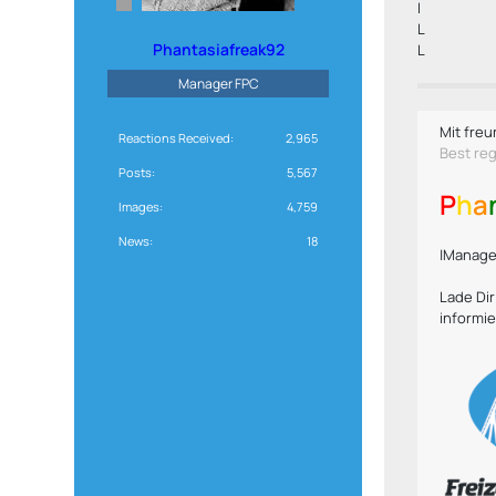
I
L
Phantasiafreak92
L
Manager FPC
Mit freu
Reactions Received
2,965
Best re
Posts
5,567
P
h
a
Images
4,759
News
18
|Manager
Lade Di
informie