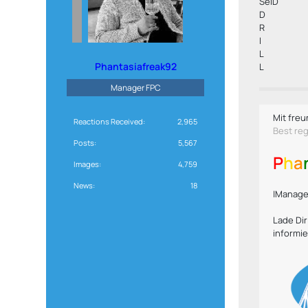
SeiD
D
R
I
L
Phantasiafreak92
L
Manager FPC
Mit freu
Reactions Received
2,965
Best re
Posts
5,567
P
h
a
Images
4,759
News
18
|Manager
Lade Di
informie