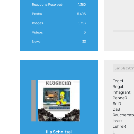
Reactions Received
4,380
Posts
5,496
Images
1,753
Videos
6
News
33
Jan 31st 202
TegeL
RegaL
InflagrantI
PenneR
SeiD
DaS
Raucherst
IsraelI
LehreR
lila Schnitzel
L