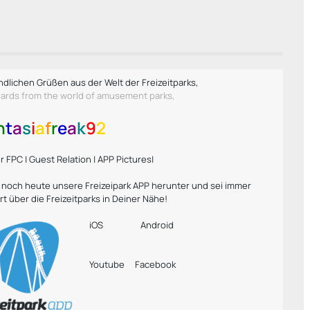
ndlichen Grüßen aus der Welt der Freizeitparks,
gards from the world of amusement parks,
n
t
a
s
i
a
f
r
e
a
k
9
2
 FPC | Guest Relation | APP Pictures|
r noch heute unsere Freizeipark APP herunter und sei immer
rt über die Freizeitparks in Deiner Nähe!
iOS
Android
Youtube
Facebook