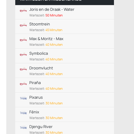
Joris en de Draak - Water
Wartezeit:
50 Minuten
Stoomtrein
Wartezeit:
45 Minuten
Max & Moritz - Max
Wartezeit:
40 Minuten
Symbolica
Wartezeit:
40 Minuten
Droomvlucht
Wartezeit:
40 Minuten
Piraña
Wartezeit:
40 Minuten
Pixarus
Wartezeit:
30 Minuten
Fēnix
Wartezeit:
30 Minuten
Djengu River
Wartezeit:
30 Minuten