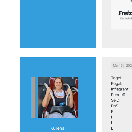
Mar 18th 20
TegeL
RegaL
InflagrantI
PenneR
SeiD
DaS
R
I
L
Kurenai
L