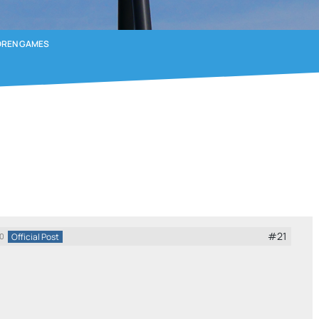
OREN GAMES
#21
Official Post
20