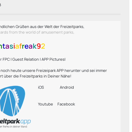
ß
ndlichen Grüßen aus der Welt der Freizeitparks,
gards from the world of amusement parks,
n
t
a
s
i
a
f
r
e
a
k
9
2
 FPC | Guest Relation | APP Pictures|
r noch heute unsere Freizeipark APP herunter und sei immer
rt über die Freizeitparks in Deiner Nähe!
iOS
Android
Youtube
Facebook