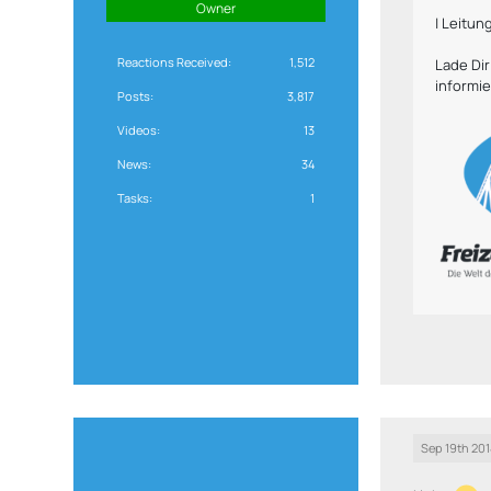
Owner
| Leitun
Reactions Received
1,512
Lade Di
informie
Posts
3,817
Videos
13
News
34
Tasks
1
Sep 19th 201