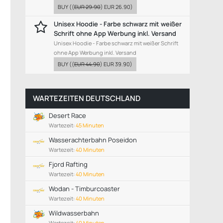
BUY
((
EUR 29.90
)
EUR 26.90
)
Unisex Hoodie - Farbe schwarz mit weißer
Schrift ohne App Werbung inkl. Versand
Unisex Hoodie - Farbe schwarz mit weißer Schrift
ohne App Werbung inkl. Versand
BUY
((
EUR 44.90
)
EUR 39.90
)
WARTEZEITEN DEUTSCHLAND
Desert Race
Wartezeit:
45 Minuten
Wasserachterbahn Poseidon
Wartezeit:
40 Minuten
Fjord Rafting
Wartezeit:
40 Minuten
Wodan - Timburcoaster
Wartezeit:
40 Minuten
Wildwasserbahn
Wartezeit:
40 Minuten