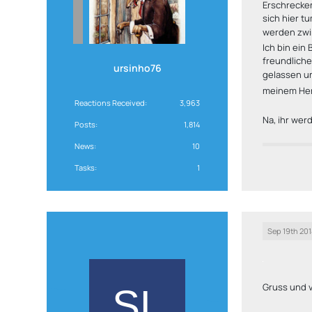
Erschrecke
sich hier t
werden zwi
Ich bin ein 
freundliche
ursinho76
gelassen un
meinem Herz
Reactions Received
3,963
Na, ihr we
Posts
1,814
News
10
Tasks
1
Sep 19th 201
Gruss und v