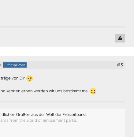
#3
Official Post
4
eiträge von Dir
 und kennenlernen werden wir uns bestimmt mal
ndlichen Grüßen aus der Welt der Freizeitparks,
gards from the world of amusement parks,