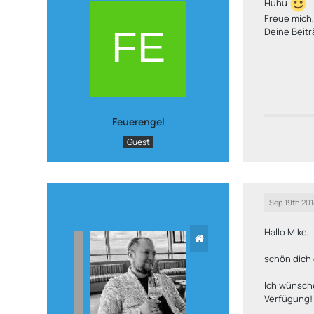
Huhu
Freue mich
Deine Beitr
Feuerengel
Guest
Sep 19th 201
Hallo Mike,
schön dich 
Ich wünsche
Verfügung!