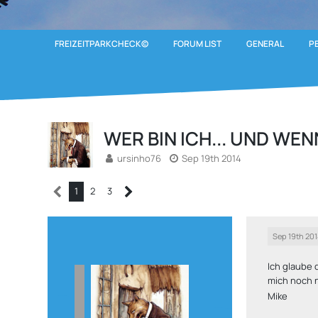
FREIZEITPARKCHECK©
FORUM LIST
GENERAL
P
WER BIN ICH... UND WENN
ursinho76
Sep 19th 2014
1
2
3
Sep 19th 201
Ich glaube 
mich noch n
Mike