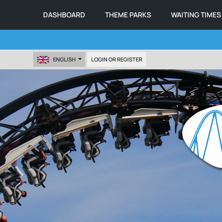
DASHBOARD
THEME PARKS
WAITING TIMES
ENGLISH
LOGIN OR REGISTER