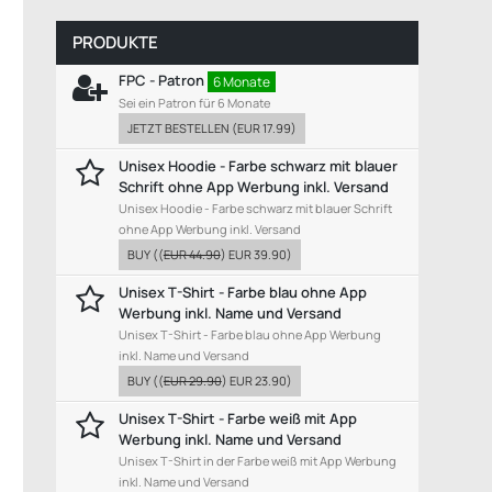
PRODUKTE
FPC - Patron
6 Monate
Sei ein Patron für 6 Monate
JETZT BESTELLEN
(
EUR 17.99
)
Unisex Hoodie - Farbe schwarz mit blauer
Schrift ohne App Werbung inkl. Versand
Unisex Hoodie - Farbe schwarz mit blauer Schrift
ohne App Werbung inkl. Versand
BUY
((
EUR 44.90
)
EUR 39.90
)
Unisex T-Shirt - Farbe blau ohne App
Werbung inkl. Name und Versand
Unisex T-Shirt - Farbe blau ohne App Werbung
inkl. Name und Versand
BUY
((
EUR 29.90
)
EUR 23.90
)
Unisex T-Shirt - Farbe weiß mit App
Werbung inkl. Name und Versand
Unisex T-Shirt in der Farbe weiß mit App Werbung
inkl. Name und Versand