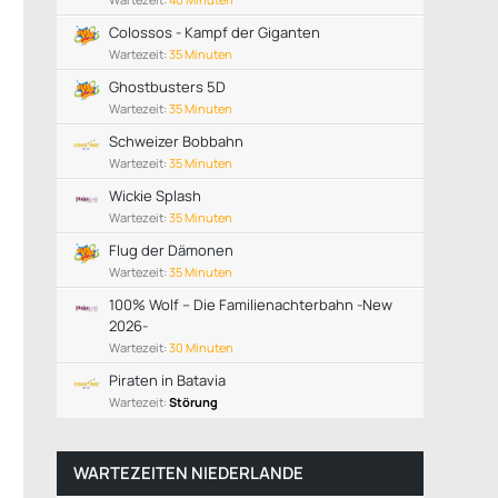
Colossos - Kampf der Giganten
Wartezeit:
35 Minuten
Ghostbusters 5D
Wartezeit:
35 Minuten
Schweizer Bobbahn
Wartezeit:
35 Minuten
Wickie Splash
Wartezeit:
35 Minuten
Flug der Dämonen
Wartezeit:
35 Minuten
100% Wolf – Die Familienachterbahn -New
2026-
Wartezeit:
30 Minuten
Piraten in Batavia
Wartezeit:
Störung
WARTEZEITEN NIEDERLANDE