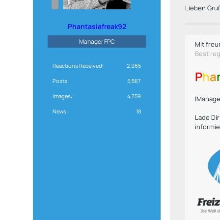
Lieben Gru
Phantasiafreak92
Manager FPC
Mit freu
Best re
Reactions Received
2,965
P
h
a
Posts
5,567
Images
4,759
|Manager
News
18
Lade Di
informie