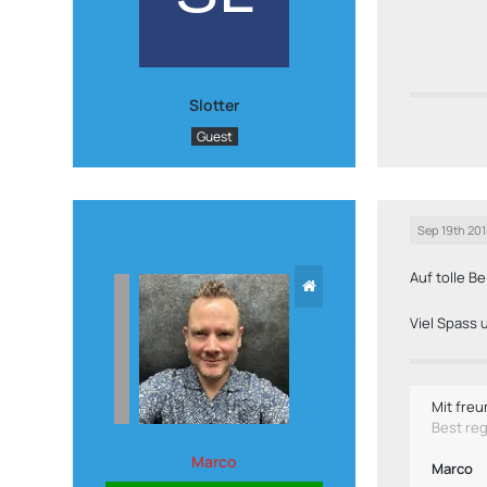
Slotter
Guest
Sep 19th 201
Auf tolle B
Viel Spass
Mit freu
Best re
Marco
Marco