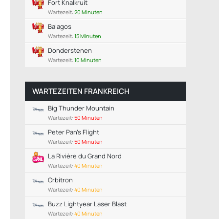
Fort Knalkruit
Wartezeit:
20 Minuten
Balagos
Wartezeit:
15 Minuten
Donderstenen
Wartezeit:
10 Minuten
WARTEZEITEN FRANKREICH
Big Thunder Mountain
Wartezeit:
50 Minuten
Peter Pan's Flight
Wartezeit:
50 Minuten
La Rivière du Grand Nord
Wartezeit:
40 Minuten
Orbitron
Wartezeit:
40 Minuten
Buzz Lightyear Laser Blast
Wartezeit:
40 Minuten