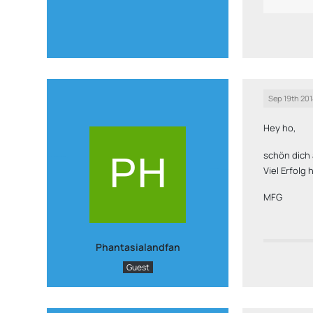
Sep 19th 201
Hey ho,
schön dich
Viel Erfolg 
MFG
Phantasialandfan
Guest