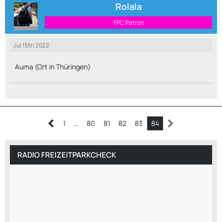
Rolala
FPC Patron
Jul 15th 2022
Auma (Ort in Thüringen)
1
…
80
81
82
83
84
RADIO FREIZEITPARKCHECK