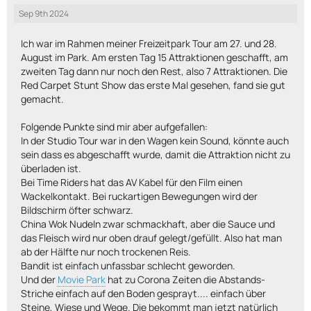
Sep 9th 2024
Ich war im Rahmen meiner Freizeitpark Tour am 27. und 28.
August im Park. Am ersten Tag 15 Attraktionen geschafft, am
zweiten Tag dann nur noch den Rest, also 7 Attraktionen. Die
Red Carpet Stunt Show das erste Mal gesehen, fand sie gut
gemacht.
Folgende Punkte sind mir aber aufgefallen:
In der Studio Tour war in den Wagen kein Sound, könnte auch
sein dass es abgeschafft wurde, damit die Attraktion nicht zu
überladen ist.
Bei Time Riders hat das AV Kabel für den Film einen
Wackelkontakt. Bei ruckartigen Bewegungen wird der
Bildschirm öfter schwarz.
China Wok Nudeln zwar schmackhaft, aber die Sauce und
das Fleisch wird nur oben drauf gelegt/gefüllt. Also hat man
ab der Hälfte nur noch trockenen Reis.
Bandit ist einfach unfassbar schlecht geworden.
Und der
Movie Park
hat zu Corona Zeiten die Abstands-
Striche einfach auf den Boden gesprayt.... einfach über
Steine, Wiese und Wege. Die bekommt man jetzt natürlich