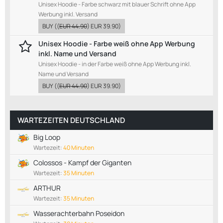
Unisex Hoodie - Farbe schwarz mit blauer Schrift ohne App
Werbung inkl. Versand
BUY
((
EUR 44.90
)
EUR 39.90
)
Unisex Hoodie - Farbe weiß ohne App Werbung
inkl. Name und Versand
Unisex Hoodie - in der Farbe weiß ohne App Werbung inkl.
Name und Versand
BUY
((
EUR 44.90
)
EUR 39.90
)
WARTEZEITEN DEUTSCHLAND
Big Loop
Wartezeit:
40 Minuten
Colossos - Kampf der Giganten
Wartezeit:
35 Minuten
ARTHUR
Wartezeit:
35 Minuten
Wasserachterbahn Poseidon