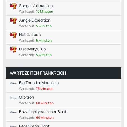
Sungai Kalimantan
Wartezeit:
10 Minuten
Jungle Expedition
Wartezeit:
5 Minuten
Het Galjoen
Wartezeit:
5 Minuten
Discovery Club
Wartezeit:
5 Minuten
WARTEZEITEN FRANKREICH
Big Thunder Mountain
Wartezeit:
75 Minuten
Orbitron
Wartezeit:
60 Minuten
Buzz Lightyear Laser Blast
Wartezeit:
60 Minuten
Peter Pan's Flight