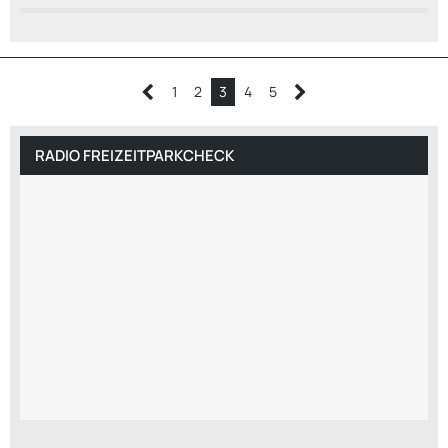
1
2
3
4
5
RADIO FREIZEITPARKCHECK