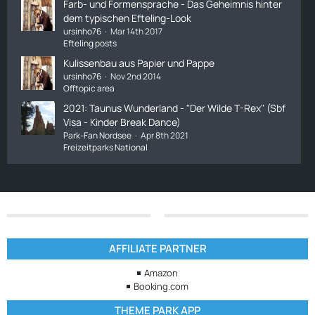
Farb- und Formensprache - Das Geheimnis hinter
dem typischen Efteling-Look
ursinho76
Mar 14th 2017
Efteling posts
Kulissenbau aus Papier und Pappe
ursinho76
Nov 2nd 2014
Offtopic area
2021: Taunus Wunderland - "Der Wilde T-Rex" (Sbf
Visa - Kinder Break Dance)
Park-Fan Nordsee
Apr 8th 2021
Freizeitparks National
AFFILIATE PARTNER
Amazon
Booking.com
THEME PARK APP