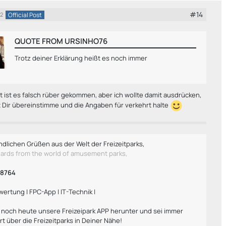
#14
Official Post
22
QUOTE FROM URSINHO76
Trotz deiner Erklärung heißt es noch immer
cht ist es falsch rüber gekommen, aber ich wollte damit ausdrücken,
t Dir übereinstimme und die Angaben für verkehrt halte
ndlichen Grüßen aus der Welt der Freizeitparks,
gards from the world of amusement parks,
h8764
wertung | FPC-App | IT-Technik |
r noch heute unsere Freizeipark APP herunter und sei immer
rt über die Freizeitparks in Deiner Nähe!