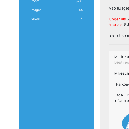
Posts
2,380
Also ausge
Images
154
News
16
jünger als
5
älter als
8 J
und ist som
Mit freu
Best re
Mikesc
| Parkbe
Lade Di
informie