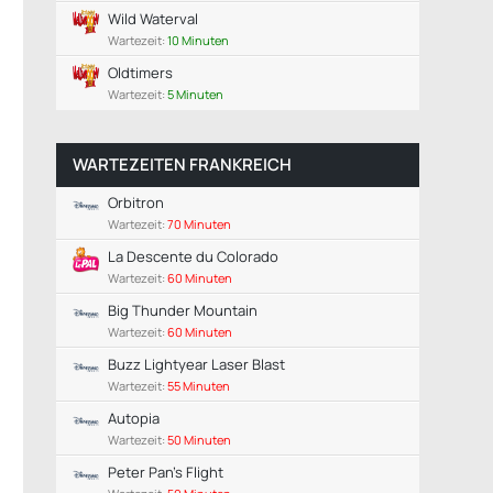
Wild Waterval
Wartezeit:
10 Minuten
Oldtimers
Wartezeit:
5 Minuten
WARTEZEITEN FRANKREICH
Orbitron
Wartezeit:
70 Minuten
La Descente du Colorado
Wartezeit:
60 Minuten
Big Thunder Mountain
Wartezeit:
60 Minuten
Buzz Lightyear Laser Blast
Wartezeit:
55 Minuten
Autopia
Wartezeit:
50 Minuten
Peter Pan's Flight