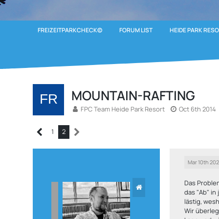
FREIZEITPARKCHECK©
FORUM LIST
HEIDE PARK RES
MOUNTAIN-RAFTING
FPC Team Heide Park Resort
Oct 6th 2014
1
2
Mar 10th 20
Das Problem
das "Ab" i
lästig, wes
Wir überleg