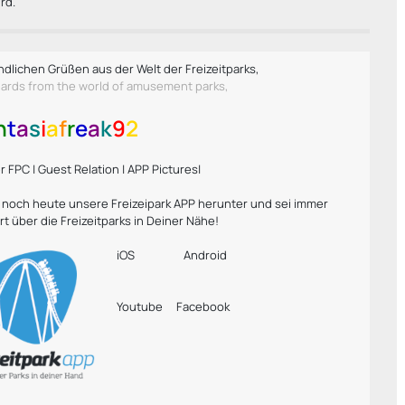
rd.
ndlichen Grüßen aus der Welt der Freizeitparks,
gards from the world of amusement parks,
n
t
a
s
i
a
f
r
e
a
k
9
2
 FPC | Guest Relation | APP Pictures|
r noch heute unsere Freizeipark APP herunter und sei immer
rt über die Freizeitparks in Deiner Nähe!
iOS
Android
Youtube
Facebook