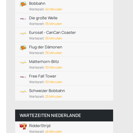
Bobbahn
Wartezeit:
40 Minuten
Die große Welle
Wartezeit:
35 Minuten
Eurosat - CanCan Coaster
Wartezeit:
35 Minuten
Flug der Dämonen
Wartezeit:
35 Minuten
Matterhorn-Blitz
Wartezeit:
30 Minuten
Free Fall Tower
Wartezeit:
30 Minuten
Schweizer Bobbahn
Wartezeit:
25 Minuten
WARTEZEITEN NIEDERLANDE
RidderStrijd
Wartezeit:
45 Minuten