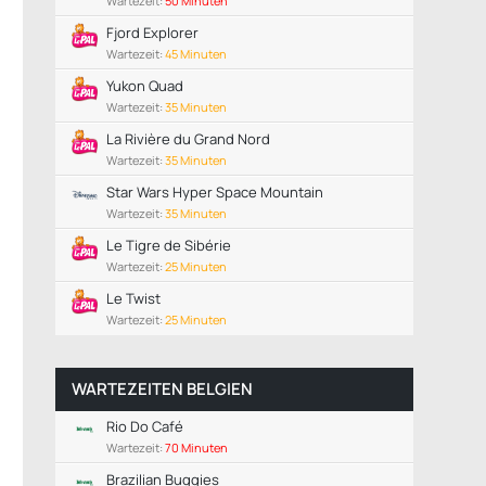
Wartezeit:
50 Minuten
Fjord Explorer
Wartezeit:
45 Minuten
Yukon Quad
Wartezeit:
35 Minuten
La Rivière du Grand Nord
Wartezeit:
35 Minuten
Star Wars Hyper Space Mountain
Wartezeit:
35 Minuten
Le Tigre de Sibérie
Wartezeit:
25 Minuten
Le Twist
Wartezeit:
25 Minuten
WARTEZEITEN BELGIEN
Rio Do Café
Wartezeit:
70 Minuten
Brazilian Buggies