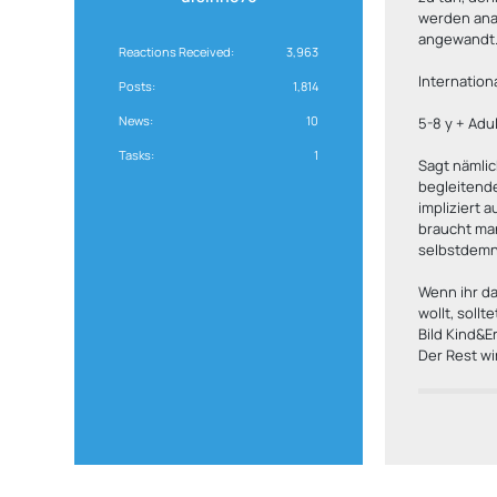
werden anal
angewandt
Reactions Received
3,963
Internation
Posts
1,814
News
10
5-8 y + Adu
Tasks
1
Sagt nämlic
begleitend
impliziert 
braucht ma
selbstdemna
Wenn ihr da
wollt, sollt
Bild Kind&E
Der Rest wir