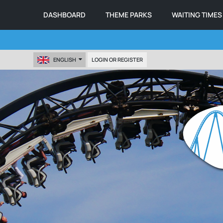
DASHBOARD
THEME PARKS
WAITING TIMES
ENGLISH
LOGIN OR REGISTER