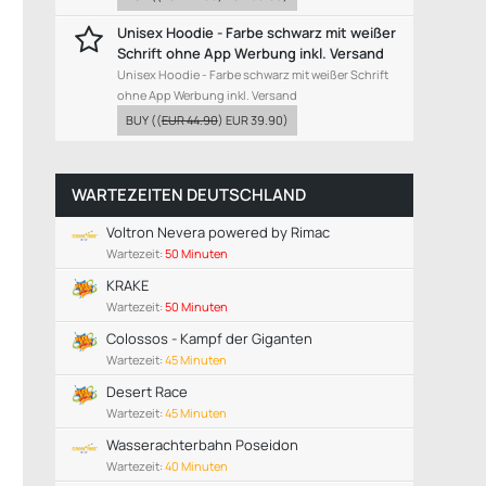
Unisex Hoodie - Farbe schwarz mit weißer
Schrift ohne App Werbung inkl. Versand
Unisex Hoodie - Farbe schwarz mit weißer Schrift
ohne App Werbung inkl. Versand
BUY
((
EUR 44.90
)
EUR 39.90
)
WARTEZEITEN DEUTSCHLAND
Voltron Nevera powered by Rimac
Wartezeit:
50 Minuten
KRAKE
Wartezeit:
50 Minuten
Colossos - Kampf der Giganten
Wartezeit:
45 Minuten
Desert Race
Wartezeit:
45 Minuten
Wasserachterbahn Poseidon
Wartezeit:
40 Minuten