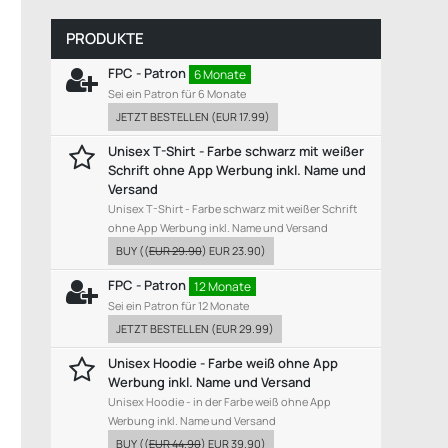
PRODUKTE
FPC - Patron
6 Monate
Sei ein Patron für 6 Monate
JETZT BESTELLEN
(
EUR 17.99
)
Unisex T-Shirt - Farbe schwarz mit weißer
Schrift ohne App Werbung inkl. Name und
Versand
Unisex T-Shirt - Farbe schwarz mit weißer Schrift
ohne App Werbung inkl. Name und Versand
BUY
((
EUR 29.90
)
EUR 23.90
)
FPC - Patron
12 Monate
Sei ein Patron für 12 Monate
JETZT BESTELLEN
(
EUR 29.99
)
Unisex Hoodie - Farbe weiß ohne App
Werbung inkl. Name und Versand
Unisex Hoodie - in der Farbe weiß ohne App
Werbung inkl. Name und Versand
BUY
((
EUR 44.90
)
EUR 39.90
)