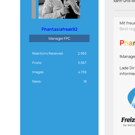
kann und wi
Mit freu
Best re
Phantasiafreak92
Manager FPC
P
h
a
Reactions Received
2,965
|Manager
Posts
5,567
Lade Di
Images
4,759
informie
News
18