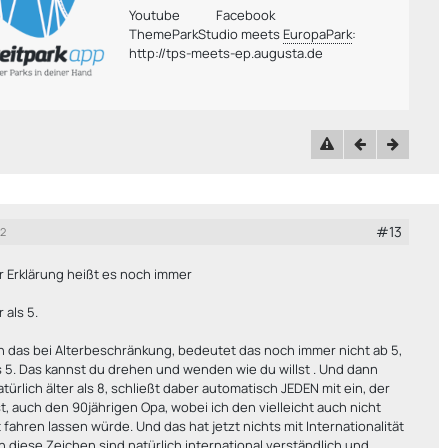
Youtube
Facebook
ThemeParkStudio meets
EuropaPark
:
http://tps-meets-ep.augusta.de
#13
22
r Erklärung heißt es noch immer
 als 5.
h das bei Alterbeschränkung, bedeutet das noch immer nicht ab 5,
 5. Das kannst du drehen und wenden wie du willst . Und dann
atürlich älter als 8, schließt daber automatisch JEDEN mit ein, der
ist, auch den 90jährigen Opa, wobei ich den vielleicht auch nicht
 fahren lassen würde. Und das hat jetzt nichts mit Internationalität
n diese Zeichen sind natürlich international verständlich und