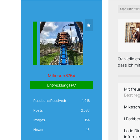
Mar 10th 20
Ok, viellei
dass ich mi
Mikesch8764
Entwicklung FPC
Mit freu
Best re
Reactions Received
1,918
Mikesc
Posts
2,380
| Parkbe
Images
154
News
16
Lade Di
informie