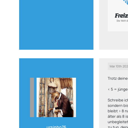
Mar 10th 20
Trotz deine
< 5 = jünger
Schreibe ic
sondern bis
bleibt > 8 n
älter als 8 
unbegleitet
ursinho76
zu tun, den