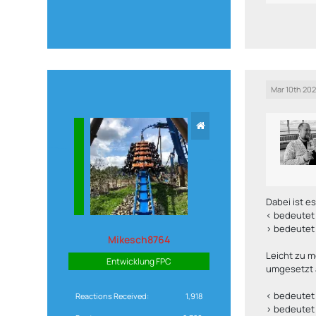
Mar 10th 20
Dabei ist es
< bedeutet 
> bedeutet 
Mikesch8764
Leicht zu m
Entwicklung FPC
umgesetzt a
< bedeutet 
Reactions Received
1,918
> bedeutet 