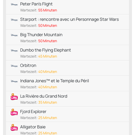
Peter Pan's Flight
Wartezeit:
55 Minuten
Starport : rencontre avec un Personnage Star Wars
Wartezeit:
50 Minuten
Big Thunder Mountain
Wartezeit:
50 Minuten
Dumbo the Flying Elephant
Wartezeit:
45 Minuten
Orbitron
Wartezeit:
40 Minuten
Indiana Jones™ et le Temple du Péril
Wartezeit:
40 Minuten
La Rivière du Grand Nord
Wartezeit:
35 Minuten
Fjord Explorer
Wartezeit:
25 Minuten
Alligator Baie
Wartezeit:
25 Minuten