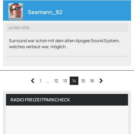
Seemann_82
Jul 16th 2019
Surround war schon mit dem alten Apogee Sound System,
welches verbaut war, möglich.
1
…
12
13
14
15
16
RADIO FREIZEITPARKCHECK