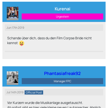
Kurenai
Urgestein
Jun 17th 2019
Schande über dich, dass du den Film Corpse Bride nicht
kennst
Phantasiafreak92
Manager FPC
Jul 14th 2019
Official Post
Vor Kurzem wurde die Musikanlage ausgetauscht.
Ab sofort gibt es hier viele kleine neuen Lautsprecher, ähnlich