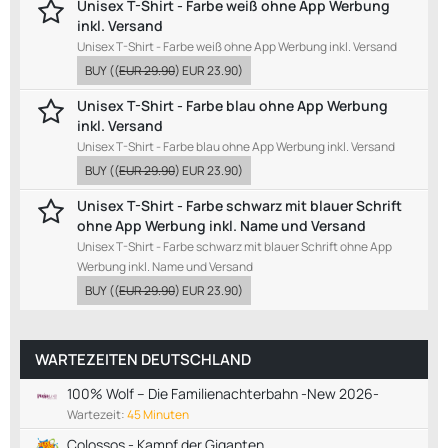
Unisex T-Shirt - Farbe weiß ohne App Werbung
inkl. Versand
Unisex T-Shirt - Farbe weiß ohne App Werbung inkl. Versand
BUY
((
EUR 29.90
)
EUR 23.90
)
Unisex T-Shirt - Farbe blau ohne App Werbung
inkl. Versand
Unisex T-Shirt - Farbe blau ohne App Werbung inkl. Versand
BUY
((
EUR 29.90
)
EUR 23.90
)
Unisex T-Shirt - Farbe schwarz mit blauer Schrift
ohne App Werbung inkl. Name und Versand
Unisex T-Shirt - Farbe schwarz mit blauer Schrift ohne App
Werbung inkl. Name und Versand
BUY
((
EUR 29.90
)
EUR 23.90
)
WARTEZEITEN DEUTSCHLAND
100% Wolf – Die Familienachterbahn -New 2026-
Wartezeit:
45 Minuten
Colossos - Kampf der Giganten