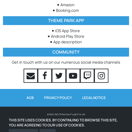
Amazon
Booking.com
THEME PARK APP
iOS App Store
Android Play Store
App description
COMMUNITY
Get in touch with us on our numerous social media channels
AGB
PRIVACY POLICY
LEGAL NOTICE
FREIZEITPARKCHECK ©
THIS SITE USES COOKIES. BY CONTINUING TO BROWSE THIS SITE,
YOU ARE AGREEING TO OUR USE OF COOKIES.
WAITING TIMES POWERED BY QUEUE-TIMES.COM
ICONS FROM WWW.ICONS8.COM