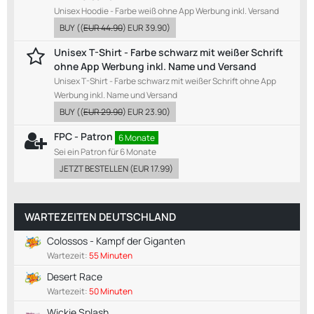
Unisex Hoodie - Farbe weiß ohne App Werbung inkl. Versand
BUY
((
EUR 44.90
)
EUR 39.90
)
Unisex T-Shirt - Farbe schwarz mit weißer Schrift
ohne App Werbung inkl. Name und Versand
Unisex T-Shirt - Farbe schwarz mit weißer Schrift ohne App
Werbung inkl. Name und Versand
BUY
((
EUR 29.90
)
EUR 23.90
)
FPC - Patron
6 Monate
Sei ein Patron für 6 Monate
JETZT BESTELLEN
(
EUR 17.99
)
WARTEZEITEN DEUTSCHLAND
Colossos - Kampf der Giganten
Wartezeit:
55 Minuten
Desert Race
Wartezeit:
50 Minuten
Wickie Splash