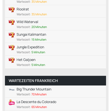
Wartezeit:
35 Minuten
Rioolrat
Wartezeit:
35 Minuten
Wild Waterval
Wartezeit:
20 Minuten
Sungai Kalimantan
Wartezeit:
15 Minuten
Jungle Expedition
Wartezeit:
5 Minuten
Het Galjoen
Wartezeit:
5 Minuten
WARTEZEITEN FRANKREICH
Big Thunder Mountain
Wartezeit:
70 Minuten
La Descente du Colorado
Wartezeit:
65 Minuten