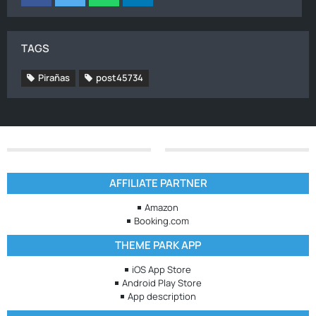
TAGS
Pirañas
post45734
AFFILIATE PARTNER
Amazon
Booking.com
THEME PARK APP
iOS App Store
Android Play Store
App description