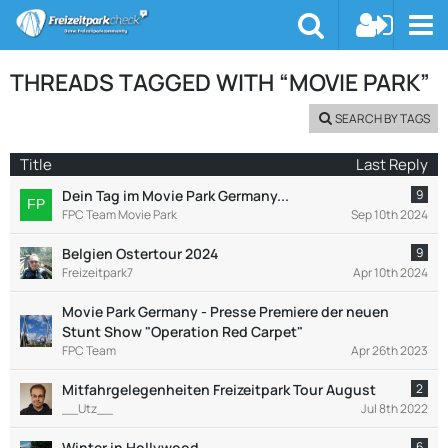
THREADS TAGGED WITH “MOVIE PARK”
SEARCH BY TAGS
Title
Last Reply
Dein Tag im Movie Park Germany...
9
FPC Team Movie Park
Sep 10th 2024
Belgien Ostertour 2024
9
Freizeitpark7
Apr 10th 2024
Movie Park Germany - Presse Premiere der neuen
Stunt Show "Operation Red Carpet"
FPC Team
Apr 26th 2023
Mitfahrgelegenheiten Freizeitpark Tour August
2
__Utz__
Jul 8th 2022
Winter in Hollywood
6