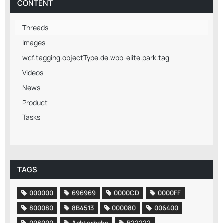
CONTENT
Threads
Images
wcf.tagging.objectType.de.wbb-elite.park.tag
Videos
News
Product
Tasks
TAGS
000000
696969
0000CD
0000FF
800080
8B4513
000080
006400
008000
Achterbahn
B22222