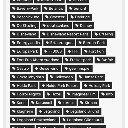
Bayern-Park
Belantis
bericht
Beschickung
Coaster
Darkride
De Efteling
deutschland
Disney
Disneyland
Disneyland Resort Paris
Efteling
Energylandia
Erfahrungen
Europa-Park
Europa Park
FF0000
FFF
Fort Fun
Fort Fun Abenteuerland
Freizeitpark
funfair
Gastro
Geiselwind
gewinnspiel
Grusellabyrinth
Halloween
Hansa Park
Heide Park
Heide Park Resort
Holiday Park
Horror Nights
Hotel
ImagineerTim
info
Karls
Karussell
kermis
Kirmes
klugheim
Legoland
Legoland Billund
Legoland Deutschland
Legoland Günzburg