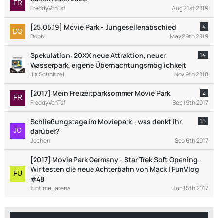
FreddyVonTsf
Aug 21st 2019
[25.05.19] Movie Park - Jungesellenabschied
4
Dobbi
May 29th 2019
Spekulation: 20XX neue Attraktion, neuer
14
Wasserpark, eigene Übernachtungsmöglichkeit
lila Schnitzel
Nov 9th 2018
[2017] Mein Freizeitparksommer Movie Park
2
FreddyVonTsf
Sep 19th 2017
Schließungstage im Moviepark - was denkt ihr
15
darüber?
Jochen
Sep 6th 2017
[2017] Movie Park Germany - Star Trek Soft Opening -
Wir testen die neue Achterbahn von Mack | FunVlog
#48
funtime_arena
Jun 15th 2017