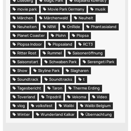
Liseberg
Magic Park
Majaland Kownaty
movie park
Movie Park Germany
musik
Märchen
Märchenwald
Neuheit
Neuheiten
NRW
OnRide
Phantasialand
Planet Coaster
Plohn
Plopsa
Plopsa Indoor
Plopsaland
RCT3
Ritter Rost
Rummel
Saisoneröffnung
Saisonstart
Schwaben Park
Serengeti Park
Show
Skyline Park
Slagharen
Soundtrack
Soundtracks
t
Tagesbericht
Taron
Therme Erding
Toverland
Tripsdrill
Vekoma
Video
vlog
volksfest
Walibi
Walibi Belgium
Winter
Wunderland Kalkar
Übernachtung