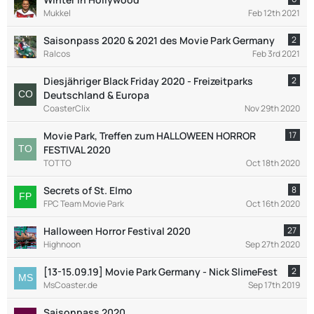
Mukkel
Feb 12th 2021
Saisonpass 2020 & 2021 des Movie Park Germany
2
Ralcos
Feb 3rd 2021
Diesjähriger Black Friday 2020 - Freizeitparks
2
Deutschland & Europa
CoasterClix
Nov 29th 2020
Movie Park, Treffen zum HALLOWEEN HORROR
17
FESTIVAL 2020
TOTTO
Oct 18th 2020
Secrets of St. Elmo
8
FPC Team Movie Park
Oct 16th 2020
Halloween Horror Festival 2020
27
Highnoon
Sep 27th 2020
[13-15.09.19] Movie Park Germany - Nick SlimeFest
2
MsCoaster.de
Sep 17th 2019
Saisonpass 2020