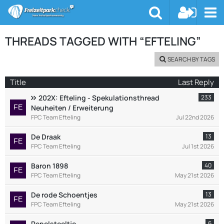
THREADS TAGGED WITH “EFTELING”
SEARCH BY TAGS
Title
Last Reply
202X: Efteling - Spekulationsthread
233
Neuheiten / Erweiterung
FPC Team Efteling
Jul 22nd 2026
De Draak
13
FPC Team Efteling
Jul 1st 2026
Baron 1898
40
FPC Team Efteling
May 21st 2026
De rode Schoentjes
13
FPC Team Efteling
May 21st 2026
Repelsteeltje
6