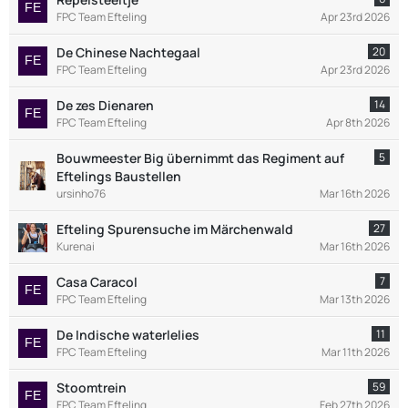
FPC Team Efteling
Apr 23rd 2026
De Chinese Nachtegaal
20
FPC Team Efteling
Apr 23rd 2026
De zes Dienaren
14
FPC Team Efteling
Apr 8th 2026
Bouwmeester Big übernimmt das Regiment auf
5
Eftelings Baustellen
ursinho76
Mar 16th 2026
Efteling Spurensuche im Märchenwald
27
Kurenai
Mar 16th 2026
Casa Caracol
7
FPC Team Efteling
Mar 13th 2026
De Indische waterlelies
11
FPC Team Efteling
Mar 11th 2026
Stoomtrein
59
FPC Team Efteling
Feb 27th 2026