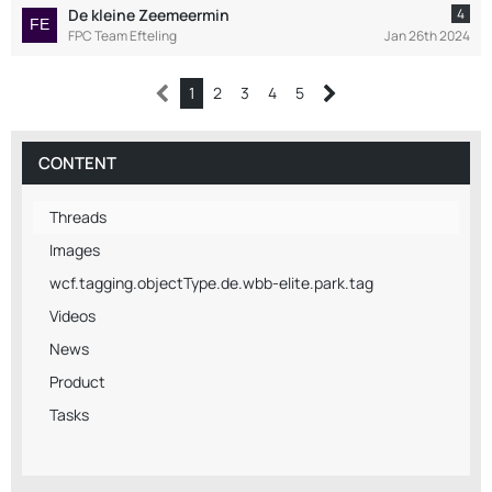
De kleine Zeemeermin
4
FPC Team Efteling
Jan 26th 2024
1
2
3
4
5
CONTENT
Threads
Images
wcf.tagging.objectType.de.wbb-elite.park.tag
Videos
News
Product
Tasks