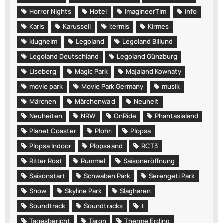
Horror Nights
Hotel
ImagineerTim
info
Karls
Karussell
kermis
Kirmes
klugheim
Legoland
Legoland Billund
Legoland Deutschland
Legoland Günzburg
Liseberg
Magic Park
Majaland Kownaty
movie park
Movie Park Germany
musik
Märchen
Märchenwald
Neuheit
Neuheiten
NRW
OnRide
Phantasialand
Planet Coaster
Plohn
Plopsa
Plopsa Indoor
Plopsaland
RCT3
Ritter Rost
Rummel
Saisoneröffnung
Saisonstart
Schwaben Park
Serengeti Park
Show
Skyline Park
Slagharen
Soundtrack
Soundtracks
t
Tagesbericht
Taron
Therme Erding