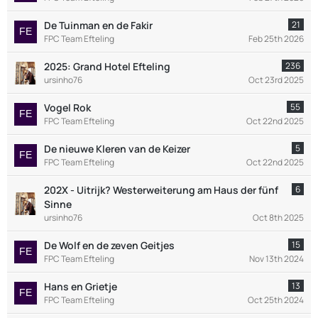
De Tuinman en de Fakir
21
FPC Team Efteling
Feb 25th 2026
2025: Grand Hotel Efteling
236
ursinho76
Oct 23rd 2025
Vogel Rok
55
FPC Team Efteling
Oct 22nd 2025
De nieuwe Kleren van de Keizer
5
FPC Team Efteling
Oct 22nd 2025
202X - Uitrijk? Westerweiterung am Haus der fünf
6
Sinne
ursinho76
Oct 8th 2025
De Wolf en de zeven Geitjes
15
FPC Team Efteling
Nov 13th 2024
Hans en Grietje
13
FPC Team Efteling
Oct 25th 2024