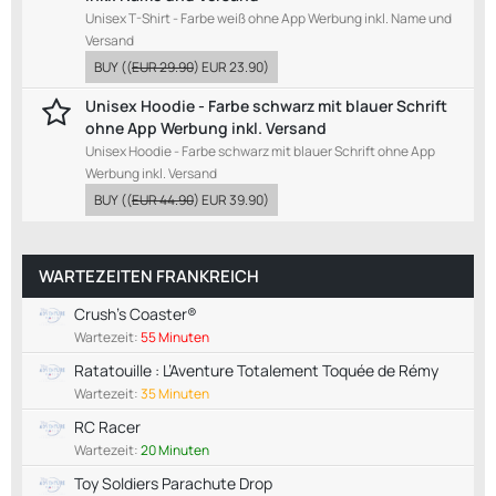
Unisex T-Shirt - Farbe weiß ohne App Werbung inkl. Name und
Versand
BUY
((
EUR 29.90
)
EUR 23.90
)
Unisex Hoodie - Farbe schwarz mit blauer Schrift
ohne App Werbung inkl. Versand
Unisex Hoodie - Farbe schwarz mit blauer Schrift ohne App
Werbung inkl. Versand
BUY
((
EUR 44.90
)
EUR 39.90
)
WARTEZEITEN FRANKREICH
Crush's Coaster®
Wartezeit:
55 Minuten
Ratatouille : L’Aventure Totalement Toquée de Rémy
Wartezeit:
35 Minuten
RC Racer
Wartezeit:
20 Minuten
Toy Soldiers Parachute Drop