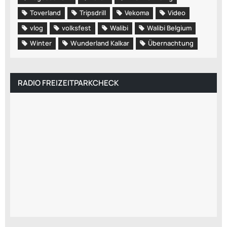
Toverland
Tripsdrill
Vekoma
Video
vlog
volksfest
Walibi
Walibi Belgium
Winter
Wunderland Kalkar
Übernachtung
RADIO FREIZEITPARKCHECK