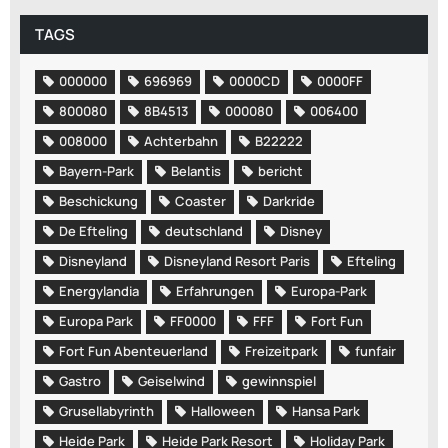
TAGS
000000
696969
0000CD
0000FF
800080
8B4513
000080
006400
008000
Achterbahn
B22222
Bayern-Park
Belantis
bericht
Beschickung
Coaster
Darkride
De Efteling
deutschland
Disney
Disneyland
Disneyland Resort Paris
Efteling
Energylandia
Erfahrungen
Europa-Park
Europa Park
FF0000
FFF
Fort Fun
Fort Fun Abenteuerland
Freizeitpark
funfair
Gastro
Geiselwind
gewinnspiel
Grusellabyrinth
Halloween
Hansa Park
Heide Park
Heide Park Resort
Holiday Park