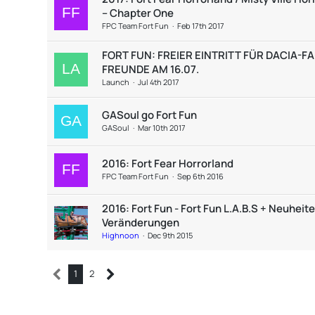
– Chapter One
FPC Team Fort Fun
Feb 17th 2017
FORT FUN: FREIER EINTRITT FÜR DACIA-FA
FREUNDE AM 16.07.
Launch
Jul 4th 2017
GASoul go Fort Fun
GASoul
Mar 10th 2017
2016: Fort Fear Horrorland
FPC Team Fort Fun
Sep 6th 2016
2016: Fort Fun - Fort Fun L.A.B.S + Neuheit
Veränderungen
Highnoon
Dec 9th 2015
1
2