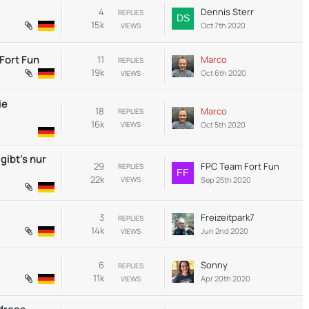
4
Dennis Sterr
REPLIES
15k
Oct 7th 2020
VIEWS
Fort Fun
11
Marco
REPLIES
19k
Oct 6th 2020
VIEWS
ie
18
Marco
REPLIES
16k
Oct 5th 2020
VIEWS
gibt's nur
29
FPC Team Fort Fun
REPLIES
22k
Sep 25th 2020
VIEWS
3
Freizeitpark7
REPLIES
14k
Jun 2nd 2020
VIEWS
6
Sonny
REPLIES
11k
Apr 20th 2020
VIEWS