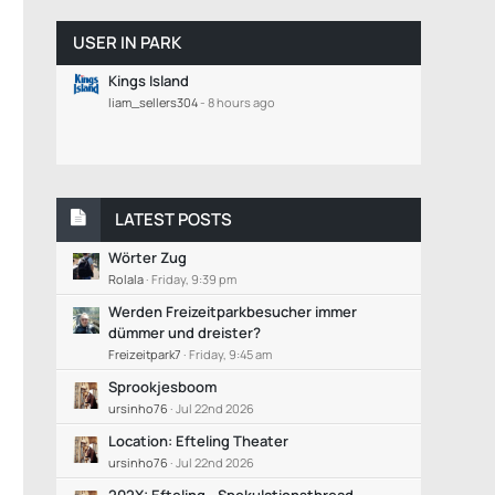
USER IN PARK
Kings Island
liam_sellers304
-
8 hours ago
LATEST POSTS
Wörter Zug
Rolala
Friday, 9:39 pm
Werden Freizeitparkbesucher immer
dümmer und dreister?
Freizeitpark7
Friday, 9:45 am
Sprookjesboom
ursinho76
Jul 22nd 2026
Location: Efteling Theater
ursinho76
Jul 22nd 2026