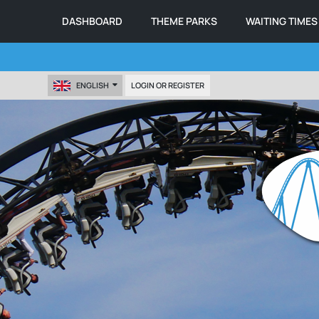
DASHBOARD
THEME PARKS
WAITING TIMES
ENGLISH
LOGIN OR REGISTER