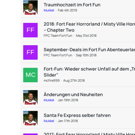
Traumhochzeit im Fort Fun
Mukkel
Feb 4th 2019
2018: Fort Fear Horrorland / Misty Ville Hor
– Chapter Two
FPC Team Fort Fun
May 31st 2018
September-Deals im Fort Fun Abenteuerla
FPC Team Fort Fun
Sep 15th 2018
Fort-Fun: Wieder schwer Unfall auf dem „T
Slider"
mcfire999
Aug 27th 2018
Änderungen und Neuheiten
Mukkel
Jan 19th 2018
Santa Fe Express selber fahren
Mukkel
Jan 17th 2018
2017: Fort Fear Horrorland / Misty Ville Hor