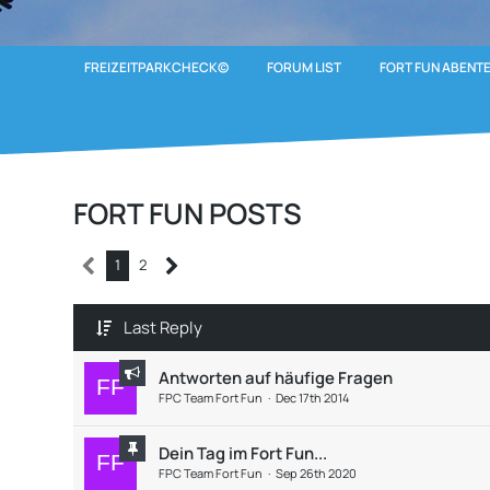
FREIZEITPARKCHECK©
FORUM LIST
FORT FUN ABENT
FORT FUN POSTS
1
2
Last Reply
Antworten auf häufige Fragen
FPC Team Fort Fun
Dec 17th 2014
Dein Tag im Fort Fun...
FPC Team Fort Fun
Sep 26th 2020