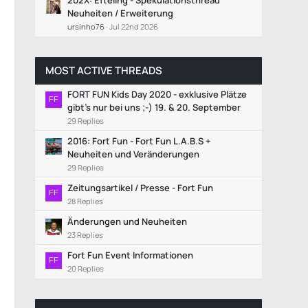
202X: Efteling - Spekulationsthread
Neuheiten / Erweiterung
ursinho76
Jul 22nd 2026
MOST ACTIVE THREADS
FORT FUN Kids Day 2020 - exklusive Plätze
gibt's nur bei uns ;-) 19. & 20. September
29 Replies
2016: Fort Fun - Fort Fun L.A.B.S +
Neuheiten und Veränderungen
29 Replies
Zeitungsartikel / Presse - Fort Fun
28 Replies
Änderungen und Neuheiten
23 Replies
Fort Fun Event Informationen
20 Replies