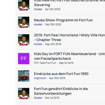
Interview mit Fort Fun Geschäftsführer A
Sievering
Mukkel
Apr 6th 2020
Neues Show-Programm im Fort Fun
Mukkel
Feb 12th 2020
2019: Fort Fear Horrorland / Misty Ville Hor
– Chapter Three
Mukkel
Sep 12th 2019
Kids Day im FORT FUN Abenteuerland - Unt
von Freizeitparkcheck
FPC Team Fort Fun
Sep 1st 2019
Eindrücke aus dem Fort Fun 1990
Highnoon
Apr 25th 2019
Fort Fun gewährt Einblicke in die
Saisonvorbereitungen
Mukkel
Mar 1st 2019