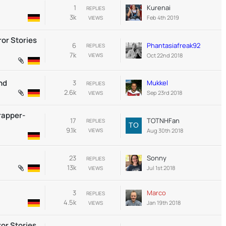
1
Kurenai
REPLIES
3k
Feb 4th 2019
VIEWS
ror Stories
6
Phantasiafreak92
REPLIES
7k
Oct 22nd 2018
VIEWS
nd
3
Mukkel
REPLIES
2.6k
Sep 23rd 2018
VIEWS
rapper-
17
TOTNHFan
REPLIES
9.1k
Aug 30th 2018
VIEWS
23
Sonny
REPLIES
13k
Jul 1st 2018
VIEWS
3
Marco
REPLIES
4.5k
Jan 19th 2018
VIEWS
ror Stories