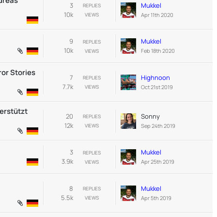
ndreas
3
Mukkel
REPLIES
10k
Apr 11th 2020
VIEWS
9
Mukkel
REPLIES
10k
Feb 18th 2020
VIEWS
ror Stories
7
Highnoon
REPLIES
7.7k
Oct 21st 2019
VIEWS
erstützt
20
Sonny
REPLIES
12k
Sep 24th 2019
VIEWS
3
Mukkel
REPLIES
3.9k
Apr 25th 2019
VIEWS
8
Mukkel
REPLIES
5.5k
Apr 5th 2019
VIEWS