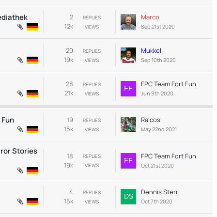
ediathek
2
Marco
REPLIES
12k
Sep 21st 2020
VIEWS
20
Mukkel
REPLIES
19k
Sep 10th 2020
VIEWS
28
FPC Team Fort Fun
REPLIES
21k
Jun 9th 2020
VIEWS
t Fun
19
Ralcos
REPLIES
15k
May 22nd 2021
VIEWS
rror Stories
18
FPC Team Fort Fun
REPLIES
19k
Oct 21st 2020
VIEWS
4
Dennis Sterr
REPLIES
15k
Oct 7th 2020
VIEWS