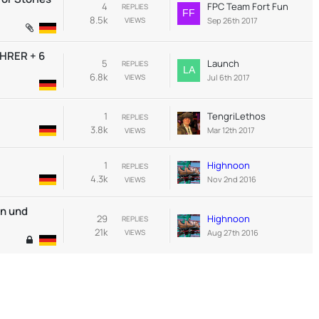
4
FPC Team Fort Fun
REPLIES
8.5k
Sep 26th 2017
VIEWS
HRER + 6
5
Launch
REPLIES
6.8k
Jul 6th 2017
VIEWS
1
TengriLethos
REPLIES
3.8k
Mar 12th 2017
VIEWS
1
Highnoon
REPLIES
4.3k
Nov 2nd 2016
VIEWS
en und
29
Highnoon
REPLIES
21k
Aug 27th 2016
VIEWS