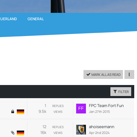
EUERLAND
GENERAL
MARK ALL AS READ
FILTER
1
FPC Team Fort Fun
REPLIES
9.5k
Jan 27th 2015
VIEWS
12
ahoiseemann
REPLIES
16k
Apr 2nd 2024
VIEWS